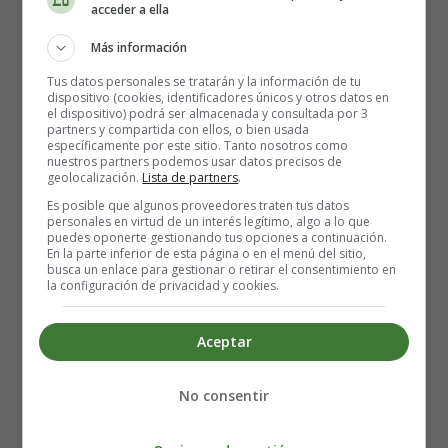
acceder a ella
2 cucharadas de azúcar moreno
Zumo de 1/2 limón
Más información
Azúcar glasé
Tus datos personales se tratarán y la información de tu
1 nuez de mantequilla
dispositivo (cookies, identificadores únicos y otros datos en
el dispositivo) podrá ser almacenada y consultada por 3
partners y compartida con ellos, o bien usada
Elaboración de los Pastelitos de
específicamente por este sitio. Tanto nosotros como
nuestros partners podemos usar datos precisos de
geolocalización.
Lista de partners
.
manzana de hojaldre:
Es posible que algunos proveedores traten tus datos
personales en virtud de un interés legítimo, algo a lo que
puedes oponerte gestionando tus opciones a continuación.
Pelar las manzanas, cortarlas en trozos pequeños y
En la parte inferior de esta página o en el menú del sitio,
rociarlas con el zumo de limón. Poner las manzanas en
busca un enlace para gestionar o retirar el consentimiento en
la configuración de privacidad y cookies.
una sartén y añadir el azúcar moreno y la mantequilla.
Cocer a fuego lento durante 5 minutos, removiendo de
Aceptar
vez en cuando. Si quieres, puedes añadir un poco de
canela en polvo al final de la cocción.
No consentir
Extender el hojaldre y cortar 24 discos (o la forma que