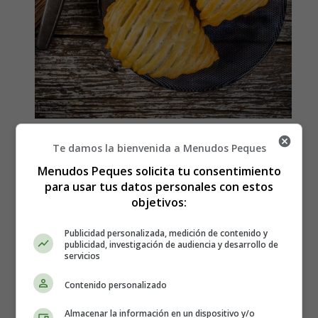
Cómo hacer Pastelitos de
Te damos la bienvenida a Menudos Peques
Menudos Peques solicita tu consentimiento
manzana de hojaldre -
para usar tus datos personales con estos
objetivos:
Recetas Caseras
Publicidad personalizada, medición de contenido y
publicidad, investigación de audiencia y desarrollo de
servicios
Los ingredientes que necesitas son:
Contenido personalizado
2
manzanas
Almacenar la información en un dispositivo y/o
1
hojaldre
(rectangular)