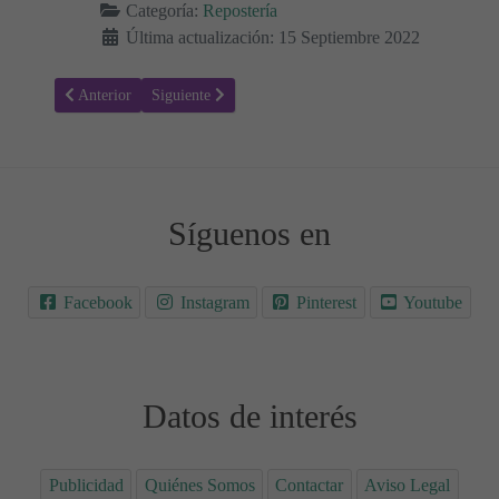
Categoría:
Repostería
Última actualización: 15 Septiembre 2022
Artículo anterior: Receta para hacer Mousse de manzana
Artículo siguiente: Receta para hacer Bizcocho con St
Anterior
Siguiente
Síguenos en
Facebook
Instagram
Pinterest
Youtube
Datos de interés
Publicidad
Quiénes Somos
Contactar
Aviso Legal