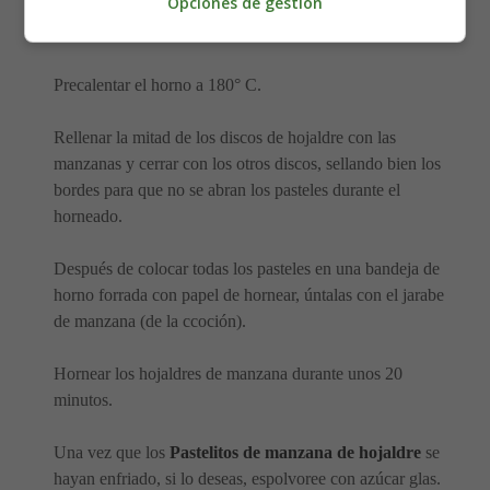
Opciones de gestión
desees). Puedes utilizar un cortador de galletas o un
simple vaso.
Precalentar el horno a 180° C.
Rellenar la mitad de los discos de hojaldre con las
manzanas y cerrar con los otros discos, sellando bien los
bordes para que no se abran los pasteles durante el
horneado.
Después de colocar todas los pasteles en una bandeja de
horno forrada con papel de hornear, úntalas con el jarabe
de manzana (de la ccoción).
Hornear los hojaldres de manzana durante unos 20
minutos.
Una vez que los
Pastelitos de manzana de hojaldre
se
hayan enfriado, si lo deseas, espolvoree con azúcar glas.