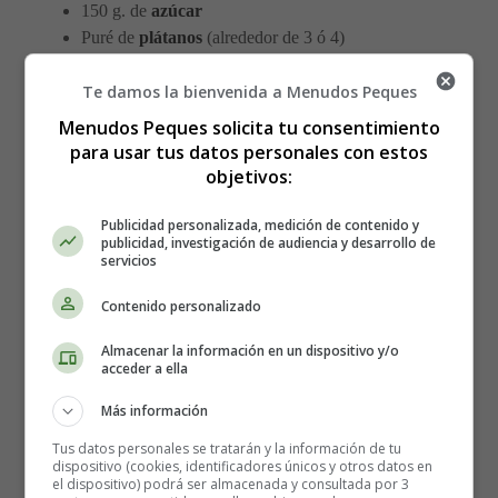
150 g. de
azúcar
Puré de
plátanos
(alrededor de 3 ó 4)
Te damos la bienvenida a Menudos Peques
Elaboración del pan de plátano:
Menudos Peques solicita tu consentimiento
para usar tus datos personales con estos
Precalienta el horno a 180 ° C.
objetivos:
Bate bien los huevos en un tazón pequeño.
En un tazón mediano, tamiza la harina, la levadura, el
Publicidad personalizada, medición de contenido y
bicarbonato y la sal.
publicidad, investigación de audiencia y desarrollo de
servicios
En un tazón grande, agrega el aceite vegetal. Añadir
el azúcar poco a poco a la vez, y seguir batiendo
Contenido personalizado
hasta que la mezcla esté esponjosa.
Añade los huevos a la mezcla en el tazón grande y
Almacenar la información en un dispositivo y/o
acceder a ella
bate bien.
Agrega un poco de la mezcla de harina en el
Más información
recipiente grande y bate bien. A continuación, añade
Tus datos personales se tratarán y la información de tu
un poco del puré de plátanos y bate un poco más.
dispositivo (cookies, identificadores únicos y otros datos en
Continúa agregando la harina, luego plátano, luego la
el dispositivo) podrá ser almacenada y consultada por 3