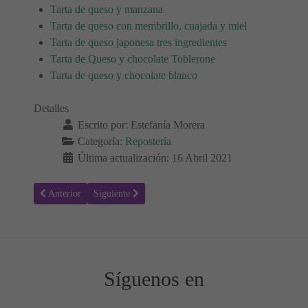
Tarta de queso y manzana
Tarta de queso con membrillo, cuajada y miel
Tarta de queso japonesa tres ingredientes
Tarta de Queso y chocolate Toblerone
Tarta de queso y chocolate blanco
Detalles
Escrito por:
Estefanía Morera
Categoría:
Repostería
Última actualización: 16 Abril 2021
Artículo anterior: Receta para hacer Tarta de mandarina y piña
Artículo siguiente: Receta para hacer Tarta de plátanos
Anterior
Siguiente
Síguenos en