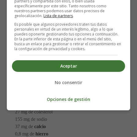
partners y compartida con ellos, o bien usada
harina, a continuación, plátanos, hasta que todo se
específicamente por este sitio. Tanto nosotros como
mezcle.
nuestros partners podemos usar datos precisos de
geolocalización.
Lista de partners
.
Vierta la mezcla en un molde para hornear engrasado.
Hornea durante 70 minutos.
Es posible que algunos proveedores traten tus datos
personales en virtud de un interés legítimo, algo a lo que
Voltea el
pan de plátano
del molde, deja que se
puedes oponerte gestionando tus opciones a continuación.
enfríe un poco, y corta en rodajas.
En la parte inferior de esta página o en el menú del sitio,
busca un enlace para gestionar o retirar el consentimiento en
la configuración de privacidad y cookies.
Porciones: 16
Aceptar
Análisis Nutricional (por porción):
145
calorías
No consentir
2 g de proteínas
5 g de grasa
24 g de hidratos de carbono
Opciones de gestión
1 g de fibra
27 mg de colesterol
155 mg de sodio
37 mg de
calcio
0,8 mg de
hierro