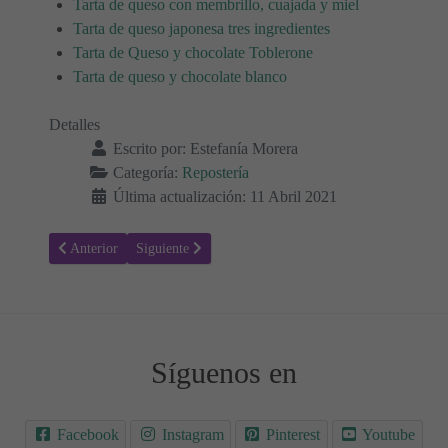
Tarta de queso con membrillo, cuajada y miel
Tarta de queso japonesa tres ingredientes
Tarta de Queso y chocolate Toblerone
Tarta de queso y chocolate blanco
Detalles
Escrito por:
Estefanía Morera
Categoría:
Repostería
Última actualización: 11 Abril 2021
Artículo anterior: Receta para hacer Pasta choux - Profiteroles
Artículo siguiente: Receta para hacer Tarta de moka
Anterior
Siguiente
Síguenos en
Facebook
Instagram
Pinterest
Youtube