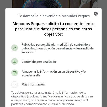
Te damos la bienvenida a Menudos Peques
Menudos Peques solicita tu consentimiento
para usar tus datos personales con estos
objetivos:
Publicidad personalizada, medición de contenido y
publicidad, investigación de audiencia y desarrollo de
Cómo hacer Mousse de
servicios
helado de moras
Contenido personalizado
Almacenar la información en un dispositivo y/o
acceder a ella
Los ingredientes para 4 personas que
Más información
necesitas para hacer Mousse de
Tus datos personales se tratarán y la información de tu
helado de moras son:
dispositivo (cookies, identificadores únicos y otros datos en
el dispositivo) podrá ser almacenada y consultada por 3
partners y compartida con ellos, o bien usada