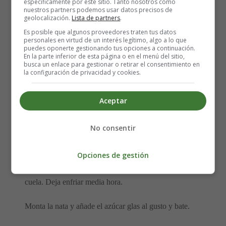
400 gramos de
moras
específicamente por este sitio. Tanto nosotros como
nuestros partners podemos usar datos precisos de
4 cucharadas de azúcar
geolocalización.
Lista de partners
.
1/4 litro de
nata
Es posible que algunos proveedores traten tus datos
40 gramos de
merengues
personales en virtud de un interés legítimo, algo a lo que
puedes oponerte gestionando tus opciones a continuación.
Azúcar glas
En la parte inferior de esta página o en el menú del sitio,
100 gramos de
piñones
busca un enlace para gestionar o retirar el consentimiento en
la configuración de privacidad y cookies.
4 obleas o barquillos
Elaboración del Mousse de helado
Aceptar
de moras:
No consentir
Reserva unas
moras
para decorar y cuece el resto junto
Opciones de gestión
con el azúcar durante 5 minutos a fuego moderado o
hasta que la fruta empiece abrirse. Pasa por la batidora y
cuela. Deja enfriar media hora.
Monta la nata y añade el azúcar glas al gusto y bate.