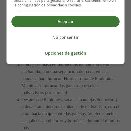
busca un enlace para gestionar o retirar el consentimiento en
Precalentar el horno a 190 grados; forrar 2 bandejas
la configuración de privacidad y cookies.
para hornear con papel pergamino.
En el bol de una batidora, batir 4 cucharadas de
Aceptar
mantequilla con el azúcar granulado hasta que esté
ligera y esponjosa. Raspar los lados y añadir el
huevo, 4 cucharadas de leche y 1/2 cucharadita de
No consentir
vainilla. Volver a batir. Añadir la harina, 6 cucharadas
de cacao en polvo, el bicarbonato, 1 cucharada de
Opciones de gestión
leche en polvo y la sal, y batir hasta que se mezclen.
Colocar la masa en montículos del tamaño de una
cucharada, con una separación de 5 cm, en las
bandejas para hornear. Hornear durante 8 minutos.
Mientras se hornean las galletas, corta los
malvaviscos por la mitad.
Después de 8 minutos, saca las bandejas del horno y
coloca con cuidado las mitades de malvavisco, con el
corte hacia abajo, sobre las galletas. Vuelve a meter
las galletas en el horno y hornéalas durante 2 minutos
más.