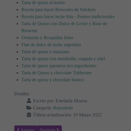
Tarta de queso al horno
Receta para hacer Brownies de Snickers
Receta para hacer leche frita - Postres tradicionales
Tarta de Queso con Dulce de Leche y Base de
Brownie
Orejuelas y Rosquillas fritas
Flan de dulce de leche argentino
Tarta de queso y manzana
Tarta de queso con membrillo, cuajada y miel
Tarta de queso japonesa tres ingredientes
Tarta de Queso y chocolate Toblerone
Tarta de queso y chocolate blanco
Detalles
Escrito por:
Estefanía Morera
Categoría:
Repostería
Última actualización: 10 Marzo 2022
Artículo anterior: Receta para Rosquillas con almendras - Postres Fác
Artículo siguiente: Tarta con glaseado de chocolate Ke
Anterior
Siguiente