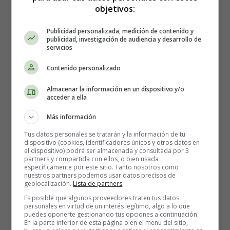
objetivos:
ambiente, divididas
1/2 taza de azúcar granulado
Publicidad personalizada, medición de contenido y
1 huevo grande, a temperatura ambiente
publicidad, investigación de audiencia y desarrollo de
servicios
6 - 7 cucharadas de leche entera, divididas
1 cucharadita de extracto de vainilla, dividida
Contenido personalizado
1 taza de harina
8 cucharadas de cacao en polvo sin azúcar, divididas
Almacenar la información en un dispositivo y/o
1/2 cucharadita de bicarbonato de sodio
acceder a ella
2 cucharadas de leche en polvo, divididas
Más información
1/4 cucharadita de sal kosher
12 - 15 malvaviscos de tamaño normal
Tus datos personales se tratarán y la información de tu
dispositivo (cookies, identificadores únicos y otros datos en
1 taza de azúcar de repostería
el dispositivo) podrá ser almacenada y consultada por 3
Azúcar en polvo (opcional)
partners y compartida con ellos, o bien usada
específicamente por este sitio. Tanto nosotros como
nuestros partners podemos usar datos precisos de
geolocalización.
Lista de partners
.
Elaboración de las galletas de
Es posible que algunos proveedores traten tus datos
chocolate rellenas de malvaviscos:
personales en virtud de un interés legítimo, algo a lo que
puedes oponerte gestionando tus opciones a continuación.
En la parte inferior de esta página o en el menú del sitio,