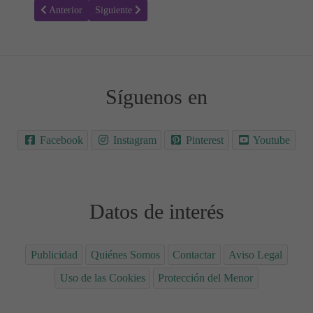
Artículo anterior: Receta para hacer Flan de Chocolate 🍮🍫
Artículo siguiente: Receta para hacer Tarta de Manzana
Anterior
Siguiente
Síguenos en
Facebook
Instagram
Pinterest
Youtube
Datos de interés
Publicidad
Quiénes Somos
Contactar
Aviso Legal
Uso de las Cookies
Protección del Menor