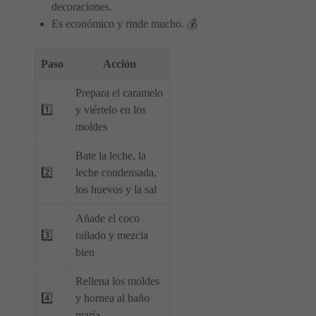
decoraciones.
Es económico y rinde mucho. 💰
Paso
Acción
Prepara el caramelo
1️⃣
y viértelo en los
moldes
Bate la leche, la
2️⃣
leche condensada,
los huevos y la sal
Añade el coco
3️⃣
rallado y mezcla
bien
Rellena los moldes
4️⃣
y hornea al baño
maría