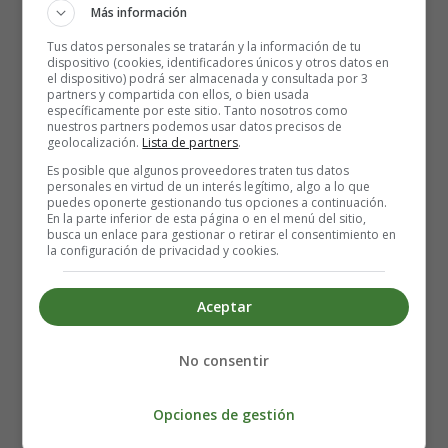
♨️
Más información
Tus datos personales se tratarán y la información de tu
Precalienta el horno a 150 °C
, calor arriba y abajo.
dispositivo (cookies, identificadores únicos y otros datos en
Introduce la bandeja con los moldes y
hornea
el dispositivo) podrá ser almacenada y consultada por 3
partners y compartida con ellos, o bien usada
durante 20-30 minutos a 180 °C
.
específicamente por este sitio. Tanto nosotros como
Estarán listos cuando al pinchar con un palillo o
nuestros partners podemos usar datos precisos de
geolocalización.
Lista de partners
.
cuchillo, este salga limpio. Si ves que los flanes se
Es posible que algunos proveedores traten tus datos
doran demasiado por arriba,
cúbrelos con papel de
personales en virtud de un interés legítimo, algo a lo que
aluminio
durante la cocción.
puedes oponerte gestionando tus opciones a continuación.
En la parte inferior de esta página o en el menú del sitio,
busca un enlace para gestionar o retirar el consentimiento en
⏱️
El tiempo puede variar un poco según tu horno, así
la configuración de privacidad y cookies.
que vigílalos a partir de los 20 minutos.
Aceptar
5. Enfría bien antes de servir ❄️
No consentir
Una vez listos, saca los flanes del horno y deja que
se
enfríen a temperatura ambiente
.
Opciones de gestión
Luego mételos en la nevera durante
al menos 3