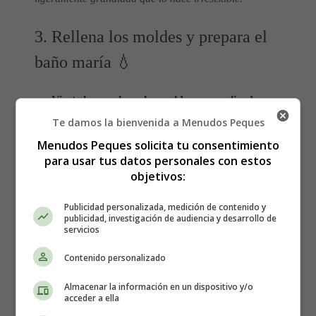
3. Rellena los moldes y prepara el
baño maría 💧
Vierte la mezcla en los moldes caramelizados
,
llenándolos hasta unos tres cuartos de su capacidad.
Te damos la bienvenida a Menudos Peques
Coloca los moldes dentro de una bandeja profunda
Menudos Peques solicita tu consentimiento
para horno y
añade agua caliente en la bandeja
,
para usar tus datos personales con estos
hasta cubrir aproximadamente la mitad de la altura de
objetivos:
los moldes.
Publicidad personalizada, medición de contenido y
publicidad, investigación de audiencia y desarrollo de
🔁
Este método se llama “baño maría” y sirve para que
servicios
el flan se cocine de forma suave y uniforme, sin cuajar
de golpe.
Contenido personalizado
Almacenar la información en un dispositivo y/o
4. Hornea a temperatura controlada
acceder a ella