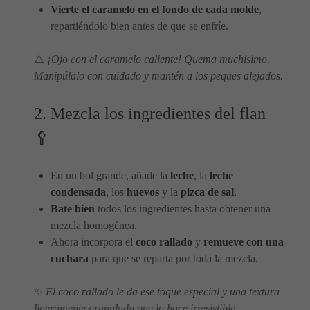
Vierte el caramelo en el fondo de cada molde
,
repartiéndolo bien antes de que se enfríe.
⚠️
¡Ojo con el caramelo caliente! Quema muchísimo.
Manipúlalo con cuidado y mantén a los peques alejados.
2. Mezcla los ingredientes del flan
🥄
En un bol grande, añade la
leche
, la
leche
condensada
, los
huevos
y la
pizca de sal
.
Bate bien
todos los ingredientes hasta obtener una
mezcla homogénea.
Ahora incorpora el
coco rallado
y
remueve con una
cuchara
para que se reparta por toda la mezcla.
✨
El coco rallado le da ese toque especial y una textura
ligeramente granulada que lo hace irresistible.