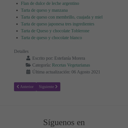
Flan de dulce de leche argentino
Tarta de queso y manzana
Tarta de queso con membrillo, cuajada y miel
Tarta de queso japonesa tres ingredientes
Tarta de Queso y chocolate Toblerone
Tarta de queso y chocolate blanco
Detalles
Escrito por:
Estefanía Morera
Categoría:
Recetas Vegetarianas
Última actualización: 06 Agosto 2021
Artículo anterior: Receta para hacer Leche de soja casera
Artículo siguiente: Receta para hacer aguacates rellenos
Anterior
Siguiente
Síguenos en