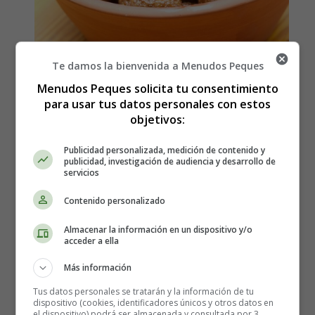
Te damos la bienvenida a Menudos Peques
Menudos Peques solicita tu consentimiento
para usar tus datos personales con estos
Cómo hacer Albóndigas de
objetivos:
Soja
Publicidad personalizada, medición de contenido y
publicidad, investigación de audiencia y desarrollo de
servicios
Ingredientes:
Contenido personalizado
150 g. de
soja texturizada
Almacenar la información en un dispositivo y/o
acceder a ella
1 cebolla
100 g. de frutos secos
Más información
4 dientes de ajo y perejil
Tus datos personales se tratarán y la información de tu
1 cubito vegetal
dispositivo (cookies, identificadores únicos y otros datos en
Comino
el dispositivo) podrá ser almacenada y consultada por 3