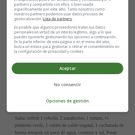
partners y compartida con ellos, o bien usada
4 cucharadas de gluten
específicamente por este sitio. Tanto nosotros como
2 cucharadas de harina integral
nuestros partners podemos usar datos precisos de
geolocalización.
Lista de partners
.
½ vaso de leche de soja
Es posible que algunos proveedores traten tus datos
Sal
personales en virtud de un interés legítimo, algo a lo que
puedes oponerte gestionando tus opciones a continuación.
En la parte inferior de esta página o en el menú del sitio,
Preparación:
busca un enlace para gestionar o retirar el consentimiento en
la configuración de privacidad y cookies.
Cocer la soja en el doble de agua con el cubito, escurrir a
los 3 minutos y dejar enfriar. Mezclar los frutos secos
Aceptar
molidos, la cebolla y los ajos picados, el perejil, los
cominos, el cubito vegetal, la leche de soja, las harinas y
No consentir
sal al gusto.
Opciones de gestión
Formar las albóndigas, pasar por gluten.
Salsa: sofreír 1 cebolla, 2 zanahorias, 1 tomate, ½
pimiento verde, 1 cubito de caldo vegetal, 1 cucharada de
harina integral, un poco de agua, cominos y sal. Pasar