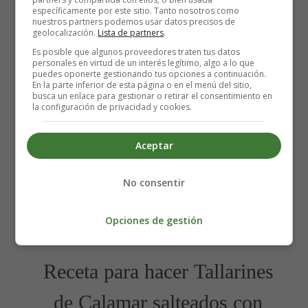
Escrito por:
Estefanía Morera
específicamente por este sitio. Tanto nosotros como
Categoría:
Recetas Infantiles
nuestros partners podemos usar datos precisos de
geolocalización.
Lista de partners
.
Última actualización: 26 Julio 2016
Es posible que algunos proveedores traten tus datos
personales en virtud de un interés legítimo, algo a lo que
puedes oponerte gestionando tus opciones a continuación.
Leer más: Receta para hacer Croquetas de patata
En la parte inferior de esta página o en el menú del sitio,
con queso
busca un enlace para gestionar o retirar el consentimiento en
la configuración de privacidad y cookies.
Aceptar
Tallarines de Calamar
No consentir
salteados con verdura y queso
fresco
Opciones de gestión
Receta para hacer Tallarines
de Calamar salteados con