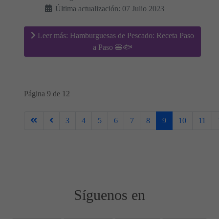
Última actualización: 07 Julio 2023
Leer más: Hamburguesas de Pescado: Receta Paso
a Paso 🍔🐟
Página 9 de 12
3
4
5
6
7
8
9
10
11
Síguenos en