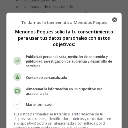
1 cucharada de queso rallado
1/4 cucharadita de nuez moscada rallada
1/2 taza de harina de trigo
Te damos la bienvenida a Menudos Peques
1 taza de pan rallado
Menudos Peques solicita tu consentimiento
Aceite
para usar tus datos personales con estos
objetivos:
Elaboración de las Croquetas de
Publicidad personalizada, medición de contenido y
patata con queso:
publicidad, investigación de audiencia y desarrollo de
servicios
Pela las papas, cortar en cuatro y pon a hervir en agua
Contenido personalizado
con sal y tapadas durante 20 minutos. Cuando estén en
su punto, escurre y prepara un puré. Añade la
Almacenar la información en un dispositivo y/o
acceder a ella
mantequilla, uno de los huevos, el queso rallado, la nuez
moscada y prueba cómo está de sal. Mezcla bien y deja
Más información
enfriar.
Tus datos personales se tratarán y la información de tu
dispositivo (cookies, identificadores únicos y otros datos en
Detalles
el dispositivo) podrá ser almacenada y consultada por 3
partners y compartida con ellos, o bien usada