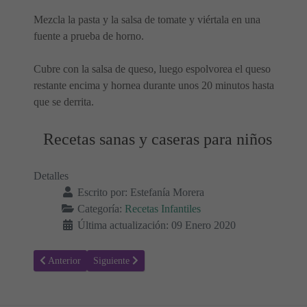
Mezcla la pasta y la salsa de tomate y viértala en una
fuente a prueba de horno.
Cubre con la salsa de queso, luego espolvorea el queso
restante encima y hornea durante unos 20 minutos hasta
que se derrita.
Recetas sanas y caseras para niños
Detalles
Escrito por:
Estefanía Morera
Categoría:
Recetas Infantiles
Última actualización: 09 Enero 2020
Artículo anterior: Receta para hacer Pollo al curry afrutado
Artículo siguiente: Receta para hacer Hamburguesas de
Anterior
Siguiente