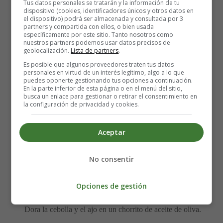
Tus datos personales se tratarán y la información de tu
1 cucharadita de aceite de oliva
dispositivo (cookies, identificadores únicos y otros datos en
400 gramos de tomates picados, pueden ser de lata
el dispositivo) podrá ser almacenada y consultada por 3
partners y compartida con ellos, o bien usada
1 cucharada de puré de tomate
específicamente por este sitio. Tanto nosotros como
1 cucharadita de albahaca fresca
nuestros partners podemos usar datos precisos de
geolocalización.
Lista de partners
.
1 cucharadita de pimienta negra
1 brócoli
Es posible que algunos proveedores traten tus datos
personales en virtud de un interés legítimo, algo a lo que
25 gramos de mantequilla
puedes oponerte gestionando tus opciones a continuación.
1 cucharada de harina
En la parte inferior de esta página o en el menú del sitio,
busca un enlace para gestionar o retirar el consentimiento en
450 ml de leche
la configuración de privacidad y cookies.
300 gramos de queso cheddar rallado
Aceptar
Elaboración de los Macarrones con brócoli y
salsa de queso:
No consentir
Hervir la pasta siguiendo las instrucciones del paquete
Opciones de gestión
hasta que esté tierna.
Dora la cebolla y el ajo en un chorrito de aceite de oliva.