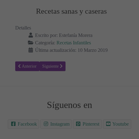
Recetas sanas y caseras
Detalles
Escrito por:
Estefanía Morera
Categoría:
Recetas Infantiles
Última actualización: 10 Marzo 2019
Artículo anterior: Receta para hacer Soufflés de pollo para niños
Artículo siguiente: Receta para hacer Curry de verdura
Anterior
Siguiente
Síguenos en
Facebook
Instagram
Pinterest
Youtube