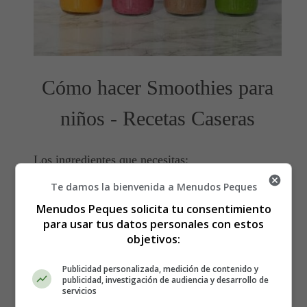
Cómo hacer Smoothies para
niños - Recetas Caseras
Los ingredientes que necesitas:
Te damos la bienvenida a Menudos Peques
Smoothie de fresa
Menudos Peques solicita tu consentimiento
para usar tus datos personales con estos
10 fresas (un par menos o un par más dependiendo
objetivos:
del tamaño)
120 gramos de yogur natural
Publicidad personalizada, medición de contenido y
1 plátano bien maduro
publicidad, investigación de audiencia y desarrollo de
servicios
1 cucharadita de miel (líquida)