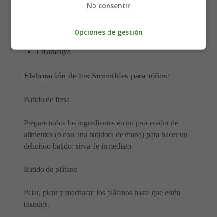
No consentir
1 plátano
2 naranjas
Opciones de gestión
120 gramos de yogur griego con miel
1 maracuyá
Elaboración de los Smoothies para niños:
Batido de fresa
Prepare todos los ingredientes en un procesador de
alimentos (o con una batidora de mano) para hacer un
delicioso batido: sirva de inmediato
Batido de plátano
Pelar, picar y machacar los plátanos hasta que estén
blandos.