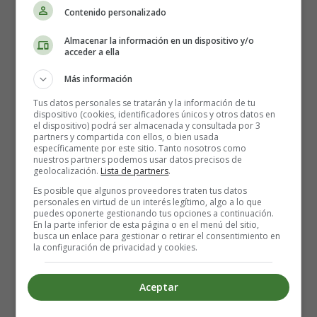
Contenido personalizado
Smoothie de plátano
Almacenar la información en un dispositivo y/o
acceder a ella
2 plátanos bien maduros
1 cucharada de miel
Más información
1 cucharada de yogur natural (o cualquier sabor que
Tus datos personales se tratarán y la información de tu
te apetezca)
dispositivo (cookies, identificadores únicos y otros datos en
400 ml de leche
el dispositivo) podrá ser almacenada y consultada por 3
partners y compartida con ellos, o bien usada
específicamente por este sitio. Tanto nosotros como
Smoothie de plátano y manzana
nuestros partners podemos usar datos precisos de
geolocalización.
Lista de partners
.
1 plátano, picado
Es posible que algunos proveedores traten tus datos
personales en virtud de un interés legítimo, algo a lo que
1 manzana, picada
puedes oponerte gestionando tus opciones a continuación.
60 gramos de yogur natural
En la parte inferior de esta página o en el menú del sitio,
busca un enlace para gestionar o retirar el consentimiento en
60 ml de leche
la configuración de privacidad y cookies.
1 cucharadita de miel (líquida)
3 cubitos de hielo
Aceptar
Smoothie de plátano, naranja y maracuyá.