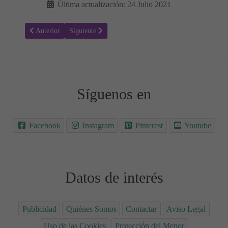
Última actualización: 24 Julio 2021
Artículo anterior: Guiso de verduras y soja: Receta fácil y nutritiva
Artículo siguiente: Receta para hacer Masala vada o Tort
Anterior
Siguiente
Síguenos en
Facebook
Instagram
Pinterest
Youtube
Datos de interés
Publicidad
Quiénes Somos
Contactar
Aviso Legal
Uso de las Cookies
Protección del Menor