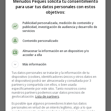
1 cucharada de
jengibre
machacado
Menudos Peques solicita tu consentimiento
para usar tus datos personales con estos
1 cucharada de ajo machacado
objetivos:
1 cucharadita de
chile en polvo
1 cucharada de cilantro en polvo
Publicidad personalizada, medición de contenido y
1/2 cucharadita de comino en polvo
publicidad, investigación de audiencia y desarrollo de
1 cucharadita de
garam masala
servicios
2 cucharadas de aceite
Contenido personalizado
1/2 pulgada de canela en rama
1 clavo de olor
Almacenar la información en un dispositivo y/o
1/2 hoja de laurel
acceder a ella
1 cucharadita de hojas de cilantro
Más información
2 tazas de agua
Sal al gusto
Tus datos personales se tratarán y la información de tu
dispositivo (cookies, identificadores únicos y otros datos en
el dispositivo) podrá ser almacenada y consultada por 3
Elaboración del Rajmaa:
partners y compartida con ellos, o bien usada
específicamente por este sitio. Tanto nosotros como
nuestros partners podemos usar datos precisos de
geolocalización.
Lista de partners
.
Remojar la legumbre en agua durante 8 - 9 horas o toda
Es posible que algunos proveedores traten tus datos
la noche.
personales en virtud de un interés legítimo, algo a lo que