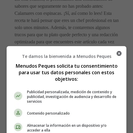
sabores que seguramente no has probado antes:
Calamares con espinacas. ¡Sí, así como lo lees! Esta
receta te hará pensar que eres un chef profesional en tan
solo unos minutos. Además, te contaremos algunos
trucos para que tu plato quede perfecto y una redacción
optimizada para que encuentres este artículo cada vez
que hagas una búsqueda. 😋🔍
Te damos la bienvenida a Menudos Peques
Ingredientes que Harán Tu Boca
Menudos Peques solicita tu consentimiento
para usar tus datos personales con estos
Agua:
objetivos:
1 cucharada de aceite de oliva 🫒
Publicidad personalizada, medición de contenido y
publicidad, investigación de audiencia y desarrollo de
1 diente de ajo picado 🧄
servicios
1 chile en rodajas (sin semillas) 🌶️
300 gramos de calamares, limpios y rebanados 🦑
Contenido personalizado
1 manojo de espinacas, bien lavadas y secas 🍃
Almacenar la información en un dispositivo y/o
1 limón, cortado en gajos 🍋
acceder a ella