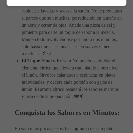
espinacas entren en acción! Agrega el manojo de
espinacas lavadas y secas a la sartén. No te preocupes
si parece que son muchas, ¡se reducirán en tamaño en
un abrir y cerrar de ojos! Añade una pizca de sal y
pimienta para darle un toque de sabor a la mezcla.
Mantén todo revolviéndose por uno o dos minutos,
solo hasta que las espinacas estén suaves y bien
marchitas. 🥬💚
El Toque Final y Fresco:
No podemos olvidar el
elemento cítrico que elevará este platillo a otro nivel:
el limón. Sirve los calamares y espinacas en platos
individuales, y decora cada porción con gajos de
limón. El aroma cítrico resaltará los sabores marinos
y frescos de la preparación. 🍽️🍹
Conquista los Sabores en Minutos:
En solo unos pocos pasos, has logrado crear un plato