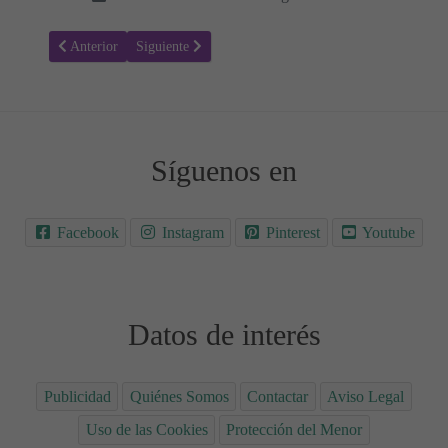
Artículo anterior: Tortilla de Calabacín y Caballa: Fácil y Rica 🤤
Artículo siguiente: Receta para hacer Calamares a la pa
Anterior
Siguiente
Síguenos en
Facebook
Instagram
Pinterest
Youtube
Datos de interés
Publicidad
Quiénes Somos
Contactar
Aviso Legal
Uso de las Cookies
Protección del Menor