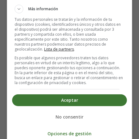
Pimienta al gusto 🧂
Más información
Elaboración de los Calamares con
Tus datos personales se tratarán y la información de tu
dispositivo (cookies, identificadores únicos y otros datos en
espinacas:
el dispositivo) podrá ser almacenada y consultada por 3
partners y compartida con ellos, o bien usada
específicamente por este sitio. Tanto nosotros como
nuestros partners podemos usar datos precisos de
Preparación Inicial:
Enciende el fuego y coloca una
geolocalización.
Lista de partners
.
sartén grande sobre él. Añade la cucharada de aceite
Es posible que algunos proveedores traten tus datos
de oliva, el ajo picado y las rodajas de chile. Deja que
personales en virtud de un interés legítimo, algo a lo que
puedes oponerte gestionando tus opciones a continuación.
los aromas se mezclen en una danza fragante
En la parte inferior de esta página o en el menú del sitio,
mientras el fuego está en su punto más bajo. 🕯️
busca un enlace para gestionar o retirar el consentimiento en
la configuración de privacidad y cookies.
Cocción de los Calamares:
Cuando el ajo empiece a
dorarse y el chile desprenda su aroma, es momento
de subir el fuego a medio-alto. Coloca los calamares
Aceptar
rebanados en la sartén y escucha cómo empiezan a
sise-ñar. En pocos minutos, verás cómo cambian de
No consentir
color, transformándose en un blanco nacarado que
hace que se te haga agua la boca. 🦐🔥
Opciones de gestión
Un Toque Verde y Fresco:
¡Es hora de que las