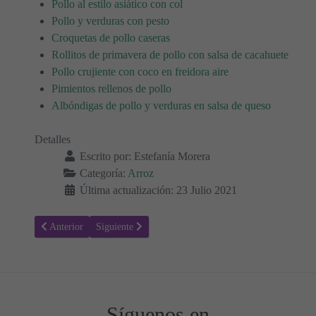
Pollo al estilo asiático con col
Pollo y verduras con pesto
Croquetas de pollo caseras
Rollitos de primavera de pollo con salsa de cacahuete
Pollo crujiente con coco en freidora aire
Pimientos rellenos de pollo
Albóndigas de pollo y verduras en salsa de queso
Detalles
Escrito por:
Estefanía Morera
Categoría:
Arroz
Última actualización: 23 Julio 2021
Artículo anterior: Receta para hacer Risotto de calabacín 🤤
Artículo siguiente: Receta para hacer Arancini de arroz
Anterior
Siguiente
Síguenos en