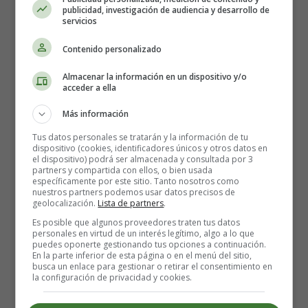
publicidad, investigación de audiencia y desarrollo de
¼ de taza de guisantes verdes, cocidos
servicios
1 cebolla pequeña, cortada por la mitad y en rodajas
1 chile rojo
Contenido personalizado
2-3 clavos de olor
Almacenar la información en un dispositivo y/o
2-3 vainas de cardamomo
acceder a ella
1 trozo de macis (cáscara de la nuez moscada seca)
4-5 granos de pimienta
Más información
1 hoja de laurel
Tus datos personales se tratarán y la información de tu
1 rama de canela
dispositivo (cookies, identificadores únicos y otros datos en
el dispositivo) podrá ser almacenada y consultada por 3
¼ de taza de manzana picada
partners y compartida con ellos, o bien usada
2-3 cucharadas de
uvas
cortadas por la mitad
específicamente por este sitio. Tanto nosotros como
nuestros partners podemos usar datos precisos de
2-3 cucharadas de trozos de
piña
geolocalización.
Lista de partners
.
2-3 cucharadas de perlas de
granada
Es posible que algunos proveedores traten tus datos
2 cucharadas de aceite
personales en virtud de un interés legítimo, algo a lo que
2 cucharadas de azúcar
puedes oponerte gestionando tus opciones a continuación.
En la parte inferior de esta página o en el menú del sitio,
Sal al gusto
busca un enlace para gestionar o retirar el consentimiento en
3 cucharadas de
anacardos
picados
la configuración de privacidad y cookies.
3 cucharadas de
pasas