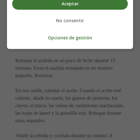
2 cucharadas de
almendras
fileteadas
Aceptar
8-9 hebras de
azafrán
remojadas en 1 cucharadita de
leche
No consentir
Elaboración de los Arroz Kashmiri
Opciones de gestión
Pulao:
Remojar el azafrán en un poco de leche durante 15
minutos. Frota el azafrán remojado en un mortero
pequeño. Reservar.
En una sartén, calentar el aceite. Cuando el aceite esté
caliente, añade la canela, los granos de pimienta, los
clavos, el macis, las vainas de cardamomo machacadas,
las hojas de laurel y la guindilla roja. Rehogar durante
unos segundos.
Añade la cebolla y cocínala durante un minuto. A