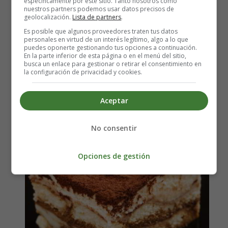
específicamente por este sitio. Tanto nosotros como
nuestros partners podemos usar datos precisos de
Leer más: Receta para hacer Almendras
geolocalización.
Lista de partners
.
Garrapiñadas
Es posible que algunos proveedores traten tus datos
personales en virtud de un interés legítimo, algo a lo que
puedes oponerte gestionando tus opciones a continuación.
En la parte inferior de esta página o en el menú del sitio,
busca un enlace para gestionar o retirar el consentimiento en
Receta para hacer Tiramisú -
la configuración de privacidad y cookies.
Postres Fáciles
Aceptar
No consentir
Opciones de gestión