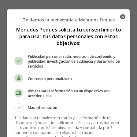
Te damos la bienvenida a Menudos Peques
Menudos Peques solicita tu consentimiento
para usar tus datos personales con estos
objetivos:
Publicidad personalizada, medición de contenido y
publicidad, investigación de audiencia y desarrollo de
servicios
Contenido personalizado
Almacenar la información en un dispositivo y/o
acceder a ella
Detalles
Más información
Escrito por:
Estefanía Morera
Tus datos personales se tratarán y la información de tu
Categoría:
Repostería
dispositivo (cookies, identificadores únicos y otros datos en
Última actualización: 04 Diciembre 2020
el dispositivo) podrá ser almacenada y consultada por 3
partners y compartida con ellos, o bien usada