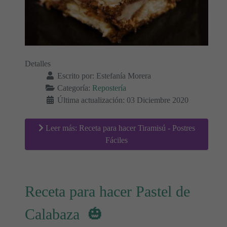
Detalles
Escrito por:
Estefanía Morera
Categoría:
Repostería
Última actualización: 03 Diciembre 2020
Leer más: Receta para hacer Tiramisú - Postres
Fáciles
Receta para hacer Pastel de
Calabaza 🎃