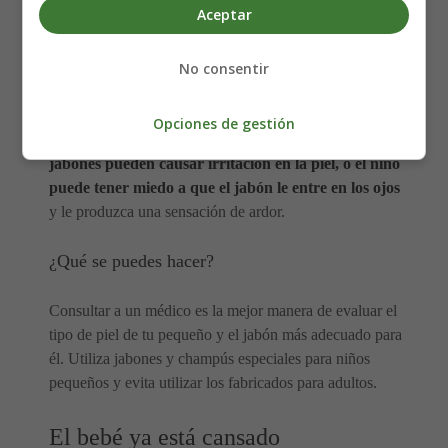
minutos antes de bañarlo para que pueda digerir la
Aceptar
comida.
No consentir
Miedo al jabón
Opciones de gestión
Seleccionar el jabón adecuado para tu hijo es crucial.
Los
jabones pueden causar irritación en la piel, o el niño
puede tener miedo a que el jabón le entre en los ojos
y le produzca una sensación de ardor.
¿Qué se puedes hacer?
Consultar a un médico es la mejor manera de evaluar el
tipo de piel de tu pequeño y el jabón más adecuado para
él. Utiliza jabones y champús especiales para niños
pequeños y evita utilizar los fabricados para adultos.
El bebé ya está cansado