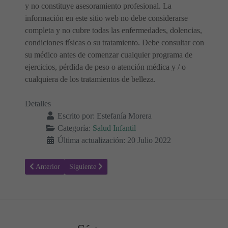
y no constituye asesoramiento profesional. La
información en este sitio web no debe considerarse
completa y no cubre todas las enfermedades, dolencias,
condiciones físicas o su tratamiento. Debe consultar con
su médico antes de comenzar cualquier programa de
ejercicios, pérdida de peso o atención médica y / o
cualquiera de los tratamientos de belleza.
Detalles
Escrito por:
Estefanía Morera
Categoría:
Salud Infantil
Última actualización: 20 Julio 2022
Artículo anterior: Mi bebé babea mucho, ¿Es normal?
Artículo siguiente: ¿Por qué los bebés lloran más por l
Anterior
Siguiente