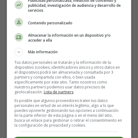
Publicidad personalizada, medición de contenido y
acostumbre a ella.
publicidad, investigación de audiencia y desarrollo de
servicios
Puedes comprarlo aquí ⇓
Contenido personalizado
Almacenar la información en un dispositivo y/o
Error: Your account does not currently meet the
acceder a ella
eligibility requirements to access the Product
Advertising API.
Más información
Tus datos personales se tratarán y la información de tu
dispositivo (cookies, identificadores únicos y otros datos en
Hambre
el dispositivo) podrá ser almacenada y consultada por 3
partners y compartida con ellos, o bien usada
específicamente por este sitio. Tanto nosotros como
nuestros partners podemos usar datos precisos de
El hambre puede ser otra razón para que tu bebé llore
geolocalización.
Lista de partners
.
durante el baño.
Si tu bebé necesita comer, es probable
Es posible que algunos proveedores traten tus datos
que se irrite, especialmente durante el baño.
personales en virtud de un interés legítimo, algo a lo que
puedes oponerte gestionando tus opciones a continuación.
En la parte inferior de esta página o en el menú del sitio,
¿Qué puedes hacer?
busca un enlace para gestionar o retirar el consentimiento en
la configuración de privacidad y cookies.
Es esencial alimentar al bebé y esperar entre 30 y 45