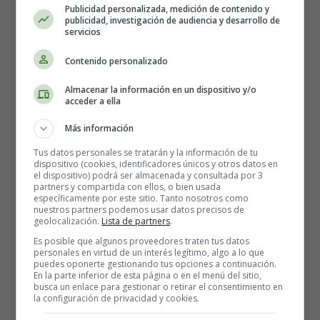
Publicidad personalizada, medición de contenido y
publicidad, investigación de audiencia y desarrollo de
servicios
Contenido personalizado
Almacenar la información en un dispositivo y/o
acceder a ella
Más información
Tus datos personales se tratarán y la información de tu
dispositivo (cookies, identificadores únicos y otros datos en
Detalles
el dispositivo) podrá ser almacenada y consultada por 3
Escrito por:
Estefanía Morera
partners y compartida con ellos, o bien usada
específicamente por este sitio. Tanto nosotros como
Categoría:
Desarrollo Psicosocial
nuestros partners podemos usar datos precisos de
Última actualización: 18 Julio 2022
geolocalización.
Lista de partners
.
Es posible que algunos proveedores traten tus datos
personales en virtud de un interés legítimo, algo a lo que
Leer más: Mi hijo tiene miedo de la oscuridad:
puedes oponerte gestionando tus opciones a continuación.
En la parte inferior de esta página o en el menú del sitio,
¿Cómo debo reaccionar?
busca un enlace para gestionar o retirar el consentimiento en
la configuración de privacidad y cookies.