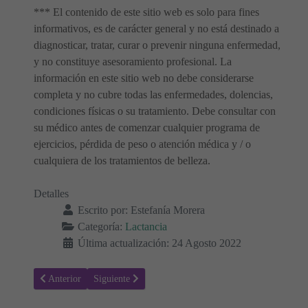
*** El contenido de este sitio web es solo para fines
informativos, es de carácter general y no está destinado a
diagnosticar, tratar, curar o prevenir ninguna enfermedad,
y no constituye asesoramiento profesional. La
información en este sitio web no debe considerarse
completa y no cubre todas las enfermedades, dolencias,
condiciones físicas o su tratamiento. Debe consultar con
su médico antes de comenzar cualquier programa de
ejercicios, pérdida de peso o atención médica y / o
cualquiera de los tratamientos de belleza.
Detalles
Escrito por:
Estefanía Morera
Categoría:
Lactancia
Última actualización: 24 Agosto 2022
Artículo anterior: Lactancia dolorosa: Por qué ocurre y cómo afronta
Artículo siguiente: Cómo retirar al bebé del pecho de 
Anterior
Siguiente