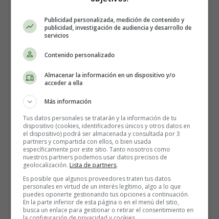
Aun así, advierte, hay casos en los que la tinta del tatuaje
Publicidad personalizada, medición de contenido y
está contaminada con bacterias o la propia tinta provoca
publicidad, investigación de audiencia y desarrollo de
un motivo de alergia.
servicios
Contenido personalizado
Por estos motivos, se aconseja esperar hasta que el bebé
sea mayor (9-12 meses) y que ya no esté con lactancia
Almacenar la información en un dispositivo y/o
exclusiva. También se recomienda tomar precauciones si
acceder a ella
te haces un tatuaje mientras estás amamantando, como
Más información
asegurarte de que el tatuador tiene licencia y utiliza un
equipo limpio y estéril.
Tus datos personales se tratarán y la información de tu
dispositivo (cookies, identificadores únicos y otros datos en
el dispositivo) podrá ser almacenada y consultada por 3
Cada experiencia de lactancia es diferente. Asegúrate de
partners y compartida con ellos, o bien usada
específicamente por este sitio. Tanto nosotros como
consultar con un profesional sanitario sobre tus
nuestros partners podemos usar datos precisos de
circunstancias si tienes alguna duda sobre la posibilidad
geolocalización.
Lista de partners
.
de hacerte un tatuaje durante la lactancia.
Es posible que algunos proveedores traten tus datos
personales en virtud de un interés legítimo, algo a lo que
puedes oponerte gestionando tus opciones a continuación.
Medidas de seguridad
En la parte inferior de esta página o en el menú del sitio,
busca un enlace para gestionar o retirar el consentimiento en
la configuración de privacidad y cookies.