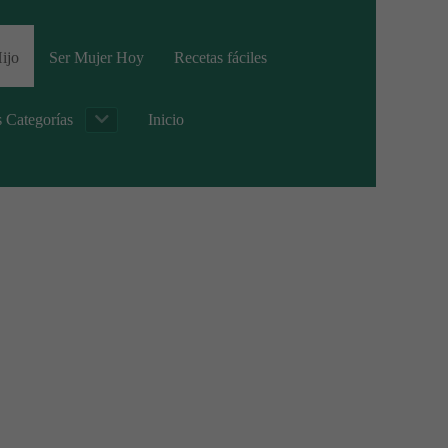
ijo
Ser Mujer Hoy
Recetas fáciles
s Categorías
Inicio