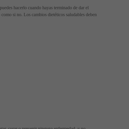
s, puedes hacerlo cuando hayas terminado de dar el
o como si no. Los cambios dietéticos saludables deben
tratar, curar o prevenir ninguna enfermedad, y no