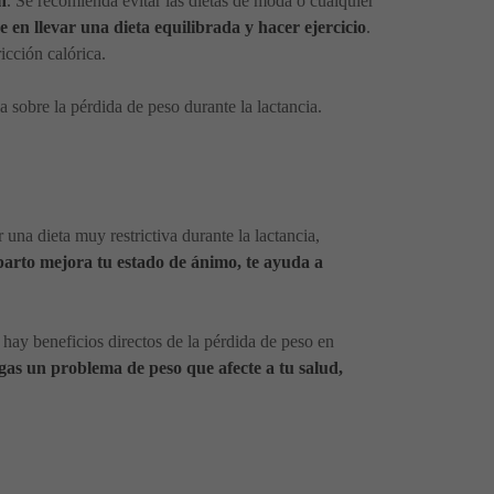
n
. Se recomienda evitar las dietas de moda o cualquier
en llevar una dieta equilibrada y hacer ejercicio
.
cción calórica.
a sobre la pérdida de peso durante la lactancia.
una dieta muy restrictiva durante la lactancia,
 parto mejora tu estado de ánimo, te ayuda a
hay beneficios directos de la pérdida de peso en
gas un problema de peso que afecte a tu salud,