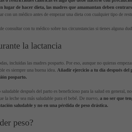
s o restricciones calóricas es algo que debe hacerse con precaució
n lugar de hacer dieta, las madres que amamantan deben centrarse 
con un médico antes de empezar una dieta con cualquier tipo de restri
de consultar con tu médico sobre tus circunstancias si tienes alguna dud
rante la lactancia
odas, incluidas las madres posparto. Por eso, aunque no quieras empezar 
ble es siempre una buena idea.
Añadir ejercicio a tu día después del
ión posparto.
aludable después del parto es beneficioso para la salud en general, no 
ue la leche sea más saludable para el bebé. De nuevo,
a no ser que ten
ntación saludable y no en una pérdida de peso drástica.
der peso?