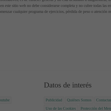
en este sitio web no debe considerarse completa y no cubre todas las en
menzar cualquier programa de ejercicios, pérdida de peso o atención méd
as durante el Destete
r el bebé, mes a mes?
Datos de interés
outube
Publicidad
Quiénes Somos
Contacta
Uso de las Cookies
Protección del Men