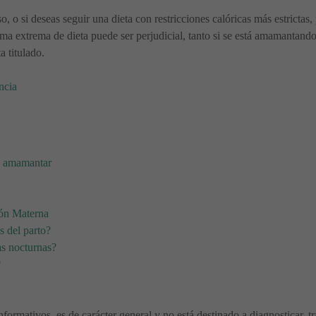
, o si deseas seguir una dieta con restricciones calóricas más estricta
rma extrema de dieta puede ser perjudicial, tanto si se está amamantand
a titulado.
ncia
e amamantar
ión Materna
s del parto?
as nocturnas?
?
nformativos, es de carácter general y no está destinado a diagnosticar, 