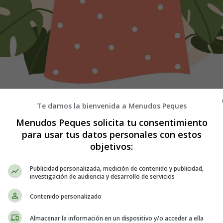
a 10 kilos durante el embarazo y, aunque
parte de ese peso se elimin
Te damos la bienvenida a Menudos Peques
remos deshacernos. Otras llevamos tiempo queriendo perder peso y nos
Menudos Peques solicita tu consentimiento
para usar tus datos personales con estos
objetivos:
 embarazo no suele ser una opción segura
, por lo que muchas de noso
 del embarazo puede resultar un poco confuso cuando se añade la l
Publicidad personalizada, medición de contenido y publicidad,
oducción de leche, con qué rapidez puedes perder peso
y si hay cier
investigación de audiencia y desarrollo de servicios
Contenido personalizado
cia es una opción para la mayoría de nosotras. Sin embargo,
la lactanci
Almacenar la información en un dispositivo y/o acceder a ella
s calorías, existe la posibilidad de que el suministro de leche se v