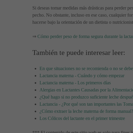
Si deseas tomar medidas más drásticas para perder peso
pecho. No obstante, incluso en ese caso, cualquier fo
hacerse bajo la orientación de un dietista o nutricionist
⇒
Cómo perder peso de forma segura durante la lacta
También te puede interesar leer:
En que situaciones no se recomienda o no se deb
Lactancia materna - Cuándo y cómo empezar
Lactancia materna - Los primeros días
Alergias en Lactantes Causadas por la Alimentac
¿Qué hago si no produzco suficiente leche despué
Lactancia - ¿Por qué son tan importantes las Tom
¿Cómo extraer la leche materna de forma manual
Los Cólicos del lactante en el primer trimestre
*** El contenido de este sitio web es solo para fines i