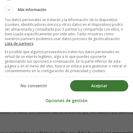
 cuenta la mayor necesidad de calorías y nutrientes.
Más información
Tus datos personales se tratarán y la información de tu dispositivo
ncia
(cookies, identificadores únicos y otros datos en el dispositivo) podrá
ser almacenada y consultada por 3 partners y compartida con ellos, o
bien usada específicamente por este sitio. Tanto nosotros como
nuestros partners podemos usar datos precisos de geolocalización.
peso durante la lactancia puede ser seguro, pero que debe hacerse
Lista de partners
.
de demasiadas de esas calorías, existe la posibilidad de que tu suministr
Es posible que algunos proveedores traten tus datos personales en
virtud de un interés legítimo, algo a lo que puedes oponerte
gestionando tus opciones a continuación. En la parte inferior de esta
 a luz, por lo general, esto no debe comenzar demasiado rápido y debe
página o en el menú del sitio, busca un enlace para gestionar o retirar el
entras se aumentan las demandas metabólicas del cuerpo.
consentimiento en la configuración de privacidad y cookies.
calorías más mientras dan el pecho. En total, la mayoría de las madres 
No consentir
Aceptar
fícil alcanzar esta ingesta diaria de calorías y, por lo tanto, pierde
Opciones de gestión
 la pérdida de peso se produce de forma natural porque la lactancia
 madres a otras, los estudios han descubierto que las madres que dan el