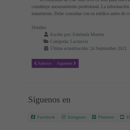
constituye asesoramiento profesional. La información 
tratamiento. Debe consultar con su médico antes de co
Detalles
Escrito por:
Estefanía Morera
Categoría:
Lactancia
Última actualización: 24 Septiembre 2021
Artículo anterior: Recomendaciones para Prevenir Problem
Artículo siguiente: ¿Cuánta leche debe toma
Anterior
Siguiente
Síguenos en
Facebook
Instagram
Pinterest
Y