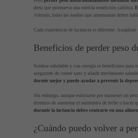
Pero
perder peso intencionadamente mediante dieta
dieta que promueva una estricta restricción calórica.
E
Además, todas las madres que amamantan deben hablar 
Cada experiencia de lactancia es diferente. Asegúrate 
Beneficios de perder peso du
Sentirse saludable y con energía es beneficioso para t
asegurarte de comer sano y añadir movimiento saluda
dormir mejor y puede ayudar a prevenir la depres
Sin embargo, aunque esforzarse por mantener un peso s
términos de aumentar el suministro de leche o hacer q
durante la lactancia debes centrarte en una alime
¿Cuándo puedo volver a per