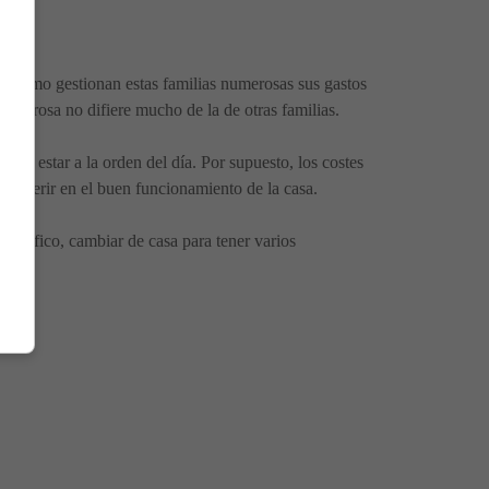
). ¿Cómo gestionan estas familias numerosas sus gastos
numerosa no difiere mucho de la de otras familias.
ele estar a la orden del día. Por supuesto, los costes
nterferir en el buen funcionamiento de la casa.
igorífico, cambiar de casa para tener varios