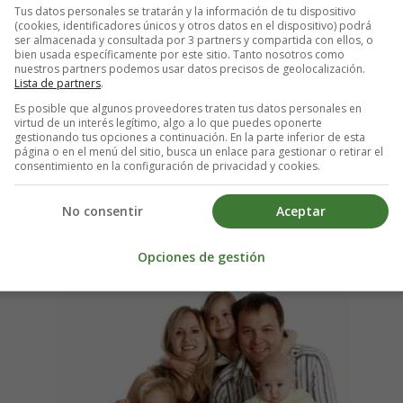
 numerosa
Tus datos personales se tratarán y la información de tu dispositivo
(cookies, identificadores únicos y otros datos en el dispositivo) podrá
ser almacenada y consultada por 3 partners y compartida con ellos, o
bien usada específicamente por este sitio. Tanto nosotros como
nuestros partners podemos usar datos precisos de geolocalización.
madas "clásicas" (en las que los hermanos se limitan a dos o tres hijos
Lista de partners
.
mo el tamaño del coche, por ejemplo), la vida cotidiana de una familia 
Es posible que algunos proveedores traten tus datos personales en
virtud de un interés legítimo, algo a lo que puedes oponerte
e pasa de niño a niño como en cualquier otra familia y la ayuda mutua su
gestionando tus opciones a continuación. En la parte inferior de esta
página o en el menú del sitio, busca un enlace para gestionar o retirar el
nización y una gestión cuidadosa de los gastos familiares, nada puede i
consentimiento en la configuración de privacidad y cookies.
 pueden ser muy costosas. Puede ser necesario invertir en un segundo fr
No consentir
Aceptar
deben organizarse con mucha antelación.
Opciones de gestión