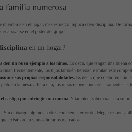
a familia numerosa
 miembros en el hogar, más esfuerzo implica crear disciplina. De forma
oder apoyarse en el poder del grupo.
disciplina
en un hogar?
s den un buen ejemplo a los niños
. Es decir, que tengan una buena c
n o riñan frecuentemente, los hijos también heredan e imitan este compor
 asumir sus propias responsabilidades
. Es decir, que colaboren con l
 plato en la mesa… Para ello, los niños deben conocer claramente sus 
 el castigo por infringir una norma
. Y también, saber cuál será su pre
io. Sin embargo, algunos padres cometen el error de delegar responsabili
 que existe orden y unos horarios marcados.