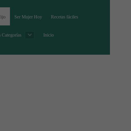
ijo
Ser Mujer Hoy
Recetas fáciles
s Categorías
Inicio