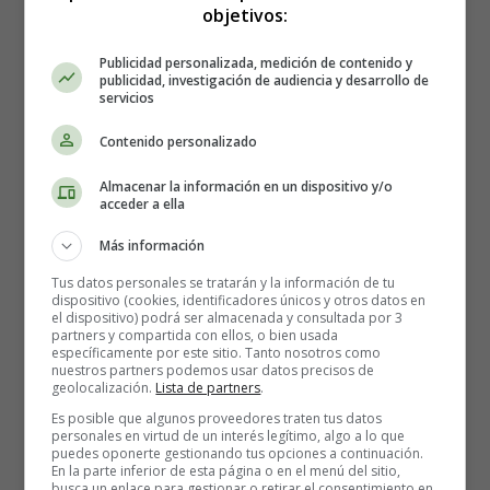
Cambia los factores estresantes
objetivos:
cuando puedas
Publicidad personalizada, medición de contenido y
publicidad, investigación de audiencia y desarrollo de
servicios
Algo de estrés es inevitable y lo mejor que puedes hacer
es controlarlo. Algunas cosas están bajo tu control. Por
Contenido personalizado
ejemplo, si sabes que ir a comprar al supermercado el
Almacenar la información en un dispositivo y/o
sábado por la mañana te estresa porque las filas siempre
acceder a ella
son largas, cambia el horario y compra otro día o a otra
hora.
Más información
Tus datos personales se tratarán y la información de tu
Cambiar cosas simples en tu vida puede sumar y
dispositivo (cookies, identificadores únicos y otros datos en
el dispositivo) podrá ser almacenada y consultada por 3
reducir en gran medida el estrés general
.
partners y compartida con ellos, o bien usada
específicamente por este sitio. Tanto nosotros como
nuestros partners podemos usar datos precisos de
Pon límites
geolocalización.
Lista de partners
.
Es posible que algunos proveedores traten tus datos
A veces puede que muerdas más de lo que puedes
personales en virtud de un interés legítimo, algo a lo que
puedes oponerte gestionando tus opciones a continuación.
masticar y, antes de que te des cuenta, te sentirás
En la parte inferior de esta página o en el menú del sitio,
abrumado. Puede ser difícil hacer malabares con las
busca un enlace para gestionar o retirar el consentimiento en