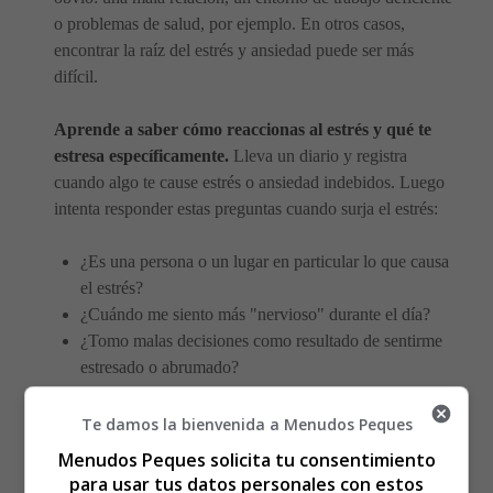
o problemas de salud, por ejemplo. En otros casos,
encontrar la raíz del estrés y ansiedad puede ser más
difícil.
Aprende a saber cómo reaccionas al estrés y qué te
estresa específicamente.
Lleva un diario y registra
cuando algo te cause estrés o ansiedad indebidos. Luego
intenta responder estas preguntas cuando surja el estrés:
¿Es una persona o un lugar en particular lo que causa
el estrés?
¿Cuándo me siento más "nervioso" durante el día?
¿Tomo malas decisiones como resultado de sentirme
estresado o abrumado?
Cuando empieces a ver patrones, podrás reconocer qué te
Te damos la bienvenida a Menudos Peques
provoca estrés y estarás mejor equipado para manejarlo.
Menudos Peques solicita tu consentimiento
para usar tus datos personales con estos