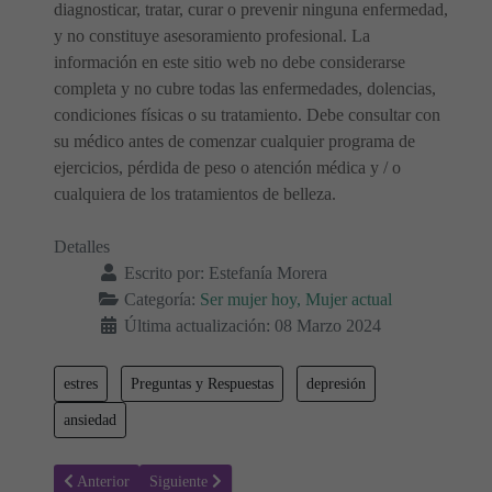
diagnosticar, tratar, curar o prevenir ninguna enfermedad,
y no constituye asesoramiento profesional. La
información en este sitio web no debe considerarse
completa y no cubre todas las enfermedades, dolencias,
condiciones físicas o su tratamiento. Debe consultar con
su médico antes de comenzar cualquier programa de
ejercicios, pérdida de peso o atención médica y / o
cualquiera de los tratamientos de belleza.
Detalles
Escrito por:
Estefanía Morera
Categoría:
Ser mujer hoy, Mujer actual
Última actualización: 08 Marzo 2024
estres
Preguntas y Respuestas
depresión
ansiedad
Artículo anterior: El Amor Fusional: ¿Cuáles son los Riesgos para la
Artículo siguiente: Vivir en Pareja: ¿Cómo Mantener t
Anterior
Siguiente