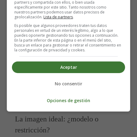
partners y compartida con ellos, o bien usada
específicamente por este sitio. Tanto nosotros como
¿Por qué devaluarse a sí mismo?
nuestros partners podemos usar datos precisos de
geolocalización.
Lista de partners
.
Es posible que algunos proveedores traten tus datos
El niño entonces se siente culpable por no actuar tan bien
personales en virtud de un interés legítimo, algo a lo que
puedes oponerte gestionando tus opciones a continuación.
como su padre o su madre soñaron. Como resultado, la
En la parte inferior de esta página o en el menú del sitio,
imagen que tiene de sí mismo nunca es satisfactoria, sus
busca un enlace para gestionar o retirar el consentimiento en
la configuración de privacidad y cookies.
éxitos se experimentan como fracasos a medias. Porque
ha malinterpretado las palabras de los adultos o porque
realmente no ocupa el lugar ideal que le dieron sus
Aceptar
padres,
el niño pierde la confianza en sí mismo
. En la
adolescencia o en la edad adulta, se juzga negativamente
No consentir
a sí mismo: al desvalorizarse, incluso en lo que logra,
reproduce una actitud paternal que ha interpretado como
Opciones de gestión
una expresión de amor o interés por él.
La imagen ideal: ¿modelo o
restricción?