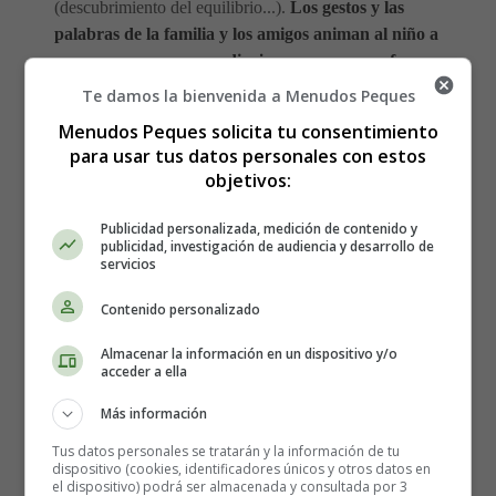
(descubrimiento del equilibrio...).
Los gestos y las
palabras de la familia y los amigos animan al niño a
perseverar en su aprendizaje y a superar un fracaso
momentáneo.
A veces los padres inducen
Te damos la bienvenida a Menudos Peques
inconscientemente una dinámica de fracaso usando
Menudos Peques solicita tu consentimiento
palabras como: "¡No hagas esto, te caerás!", o culpando
para usar tus datos personales con estos
al niño por no tener éxito en lo que otros a la misma edad
objetivos:
pueden hacer: caminar, hablar, luego leer y escribir.
Publicidad personalizada, medición de contenido y
publicidad, investigación de audiencia y desarrollo de
servicios
Contenido personalizado
Almacenar la información en un dispositivo y/o
acceder a ella
Más información
Tus datos personales se tratarán y la información de tu
dispositivo (cookies, identificadores únicos y otros datos en
el dispositivo) podrá ser almacenada y consultada por 3