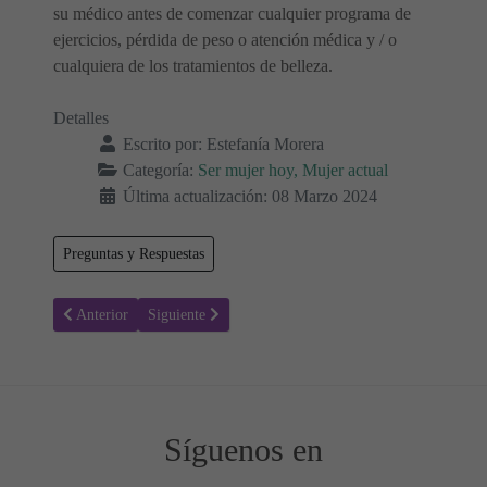
su médico antes de comenzar cualquier programa de
ejercicios, pérdida de peso o atención médica y / o
cualquiera de los tratamientos de belleza.
Detalles
Escrito por:
Estefanía Morera
Categoría:
Ser mujer hoy, Mujer actual
Última actualización: 08 Marzo 2024
Preguntas y Respuestas
Artículo anterior: Las mejores formas de decir te quiero a tus hijos 
Artículo siguiente: Cómo Mejorar la Comunicación con
Anterior
Siguiente
Síguenos en