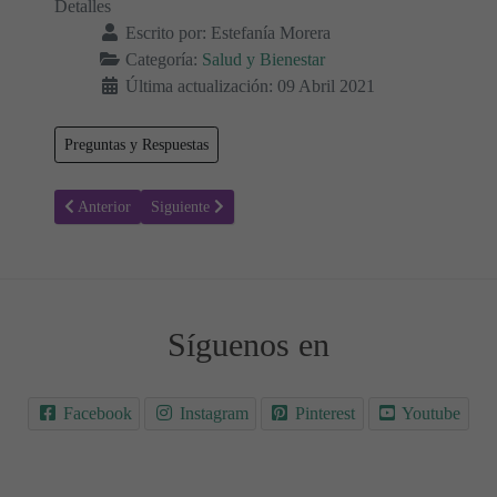
Detalles
Escrito por:
Estefanía Morera
Categoría:
Salud y Bienestar
Última actualización: 09 Abril 2021
Preguntas y Respuestas
Artículo anterior: ¿Los diferentes tipos de insomnio y cómo nos afec
Artículo siguiente: Infección vaginal por hongos – Can
Anterior
Siguiente
Síguenos en
Facebook
Instagram
Pinterest
Youtube