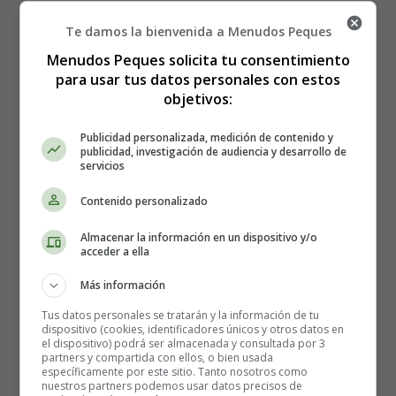
ahogando.
Te damos la bienvenida a Menudos Peques
Tengas sensaciones de entumecimiento u hormigueo
en partes del cuerpo.
Menudos Peques solicita tu consentimiento
Tengas dolor en el pecho
para usar tus datos personales con estos
objetivos:
Te sientas mareado, o como si te pudieras desmayar.
Te sientas sobrecalentado o con escalofríos.
Publicidad personalizada, medición de contenido y
publicidad, investigación de audiencia y desarrollo de
La ansiedad, la respuesta del cuerpo al estrés, es la
servicios
forma en que el cuerpo te alerta de las amenazas
y te
Contenido personalizado
ayuda a prepararte para afrontarlas. Esto se llama la
respuesta de lucha o huida.
Almacenar la información en un dispositivo y/o
acceder a ella
Cuando el cuerpo responde a un peligro, se respira
Más información
rápidamente porque los pulmones están tratando de
mover más oxígeno a través del cuerpo en caso de que se
Tus datos personales se tratarán y la información de tu
dispositivo (cookies, identificadores únicos y otros datos en
necesite escapar. Esto puede hacerte sentir como si no
el dispositivo) podrá ser almacenada y consultada por 3
estuvieras recibiendo suficiente aire, lo que podría
partners y compartida con ellos, o bien usada
específicamente por este sitio. Tanto nosotros como
desencadenar en
más ansiedad o pánico
.
nuestros partners podemos usar datos precisos de