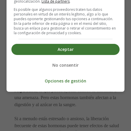
geolocalización.
Lista de partners
.
Tu cuerpo no está destinado a estar siempre en alerta.
Es posible que algunos proveedores traten tus datos
Estar en modo de lucha o huida constante, lo que puede
personales en virtud de un interés legítimo, algo a lo que
puedes oponerte gestionando tus opciones a continuación.
suceder con la ansiedad crónica, puede tener efectos
En la parte inferior de esta página o en el menú del sitio,
negativos y graves en tu cuerpo.
busca un enlace para gestionar o retirar el consentimiento en
la configuración de privacidad y cookies.
Los músculos tensos pueden prepararte para alejarte
rápidamente del peligro, pero los músculos que están
Aceptar
constantemente tensos pueden provocar dolor, dolores de
cabeza por tensión y migrañas.
No consentir
Las hormonas adrenalina y cortisol son responsables
Opciones de gestión
del aumento de los latidos del corazón y la
respiración
, lo que puede ayudar cuando te enfrentas a
una amenaza. Pero estas hormonas también afectan a la
digestión y al azúcar en la sangre.
Si a menudo estás estresado o ansioso, la liberación
frecuente de estas hormonas puede tener efectos de salud