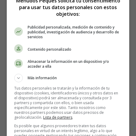
Menudos Peques solicita tu consentimiento
sin una razón aparente. Si experimentas ansiedad de
para usar tus datos personales con estos
objetivos:
forma frecuente y afecta tu vida diaria, es importante
buscar ayuda de un profesional
, ¡no estás solo en esta
Publicidad personalizada, medición de contenido y
batalla! 🤗
publicidad, investigación de audiencia y desarrollo de
servicios
Luego están las
fobias
, esos
miedos irracionales y
Contenido personalizado
abrumadores hacia objetos o situaciones específicas
.
Desde el temor a volar en avión hasta el miedo a las
Almacenar la información en un dispositivo y/o
arañas, las fobias pueden limitar seriamente nuestra vida.
acceder a ella
Pero no te preocupes, hay esperanza para superarlas. 💡
Más información
¿Cómo podemos gestionar
Tus datos personales se tratarán y la información de tu
dispositivo (cookies, identificadores únicos y otros datos en
el dispositivo) podrá ser almacenada y consultada por 3
nuestros miedos, ansiedades y
partners y compartida con ellos, o bien usada
específicamente por este sitio. Tanto nosotros como
nuestros partners podemos usar datos precisos de
fobias?
geolocalización.
Lista de partners
.
Es posible que algunos proveedores traten tus datos
personales en virtud de un interés legítimo, algo a lo que
Existen varias formas efectivas de enfrentarlos y
puedes oponerte gestionando tus opciones a continuación.