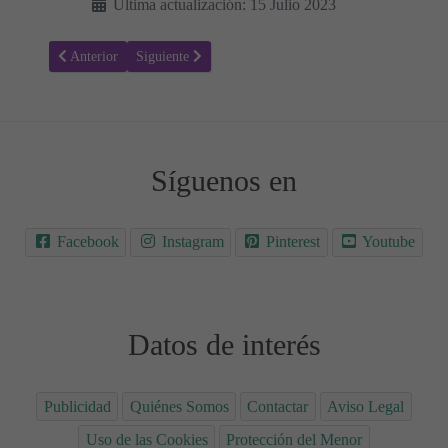
Última actualización: 15 Julio 2023
Artículo anterior: Cómo apoyar a una persona en proceso de duelo 
Artículo siguiente: Conflictos familiares ¿Cómo hacerl
Anterior
Siguiente
Síguenos en
Facebook
Instagram
Pinterest
Youtube
Datos de interés
Publicidad
Quiénes Somos
Contactar
Aviso Legal
Uso de las Cookies
Protección del Menor