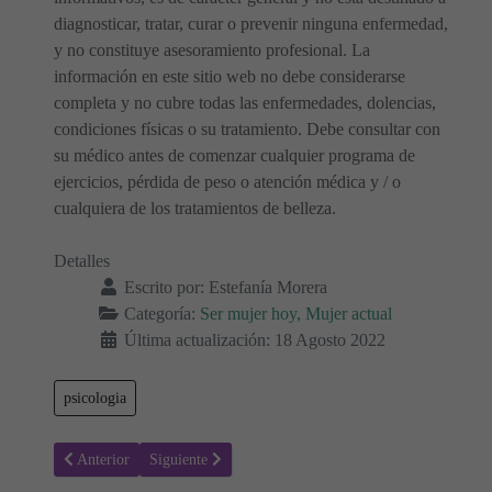
diagnosticar, tratar, curar o prevenir ninguna enfermedad,
y no constituye asesoramiento profesional. La
información en este sitio web no debe considerarse
completa y no cubre todas las enfermedades, dolencias,
condiciones físicas o su tratamiento. Debe consultar con
su médico antes de comenzar cualquier programa de
ejercicios, pérdida de peso o atención médica y / o
cualquiera de los tratamientos de belleza.
Detalles
Escrito por:
Estefanía Morera
Categoría:
Ser mujer hoy, Mujer actual
Última actualización: 18 Agosto 2022
psicologia
Artículo anterior: Verdad o reto - Preguntas y desafíos para parejas
Artículo siguiente: Soñar con tener una niña ¿Qué signi
Anterior
Siguiente