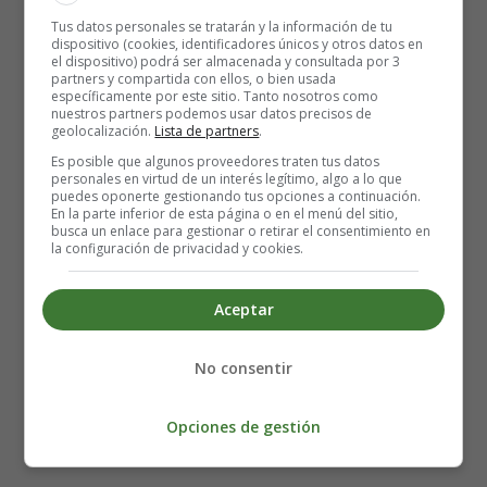
Decide qué es lo que más necesitas
Tus datos personales se tratarán y la información de tu
dispositivo (cookies, identificadores únicos y otros datos en
el dispositivo) podrá ser almacenada y consultada por 3
partners y compartida con ellos, o bien usada
A veces esto es una obviedad:
si estás agotado, tu
específicamente por este sitio. Tanto nosotros como
nuestros partners podemos usar datos precisos de
cuerpo te gritará que necesita descansar. O, si sientes
geolocalización.
Lista de partners
.
que no puedes afrontar otro día de trabajo duro,
Es posible que algunos proveedores traten tus datos
puede que sólo necesites divertirte un poco
. Sin
personales en virtud de un interés legítimo, algo a lo que
embargo, si te sientes abrumado, puede que no seas tan
puedes oponerte gestionando tus opciones a continuación.
En la parte inferior de esta página o en el menú del sitio,
consciente de tus necesidades.
busca un enlace para gestionar o retirar el consentimiento en
la configuración de privacidad y cookies.
Tómate un minuto y reflexiona realmente
: ¿Te
beneficiarías más de un poco de alivio de la tensión? ¿O
Aceptar
de hacer algunos cambios que alivien el estrés en el
futuro? ¿Pasar algún tiempo con un ser querido? ¿O
No consentir
simplemente un cambio de aires? Como los distintos
factores de estrés requieren respuestas diferentes, los
Opciones de gestión
distintos tipos de jornadas de salud mental cubren
necesidades únicas.