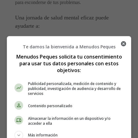
para esconderse de tus problemas.
Una jornada de salud mental eficaz puede
ayudarte a:
Desestresarte
Te damos la bienvenida a Menudos Peques
Controlar tus emociones
Menudos Peques solicita tu consentimiento
Relajarte
para usar tus datos personales con estos
Reajustar tus perspectivas
objetivos:
Descansar.
Da un paso atrás para evaluar.
Publicidad personalizada, medición de contenido y
publicidad, investigación de audiencia y desarrollo de
Los problemas pueden parecer más difíciles de afrontar
servicios
cuando parecen cercanos, abrumadores e ineludibles.
Contenido personalizado
Tomarse un descanso mental del trabajo y dedicar algo
de tiempo al autocuidado puede darte a veces el mini-
Almacenar la información en un dispositivo y/o
descanso que necesitas para volver a las cosas con la
acceder a ella
cabeza despejada.
Más información