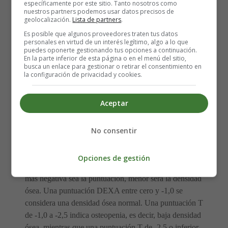
específicamente por este sitio. Tanto nosotros como
la DEXA en las mujeres embarazadas
, debido al
nuestros partners podemos usar datos precisos de
geolocalización.
Lista de partners
.
miedo a las bajas dosis de radiación que es común en
nuestra sociedad. Sin embargo, aunque la dosis de
Es posible que algunos proveedores traten tus datos
personales en virtud de un interés legítimo, algo a lo que
radiación ionizante de una DEXA varía mucho según la
puedes oponerte gestionando tus opciones a continuación.
parte del cuerpo que se escanee, siempre se mide en
En la parte inferior de esta página o en el menú del sitio,
busca un enlace para gestionar o retirar el consentimiento en
microsieverts (µSv), lo que significa que es
la configuración de privacidad y cookies.
exquisitamente baja. Por consiguiente, si has sufrido
fracturas inexplicables o tienes antecedentes familiares de
Aceptar
osteoporosis desde una edad temprana, es razonable que
el médico pida una exploración DEXA, incluso estando
embarazada.
No consentir
En la DEXA, el resultado, conocido como puntuación T,
Opciones de gestión
se da como un número negativo, de manera que cuanto
más negativa sea la puntuación, menor será la densidad
ósea. Una puntuación DEXA entre cero y -1,0 se
considera una densidad ósea normal. Una puntuación T
de -1,0 a -2,5 indica osteopenia, es decir, baja densidad
ósea, mientras que una puntuación T de -2,5 o inferior