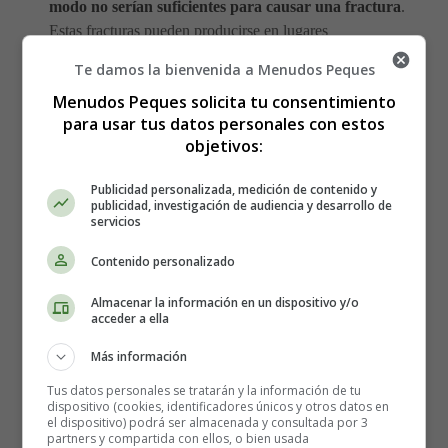
modo no serían suficientes para causar una fractura
.
Estas fracturas pueden producirse en lugares
especialmente críticos, como la cadera y la columna
Te damos la bienvenida a Menudos Peques
vertebral. Si esto ocurre durante el embarazo, puede ser
Menudos Peques solicita tu consentimiento
mejor dar a luz con una cesárea para evitar la tensión en
para usar tus datos personales con estos
los huesos de la pelvis. Como se ha señalado
objetivos:
anteriormente, la osteoporosis durante el embarazo es
extremadamente rara. Sin embargo, la osteoporosis
Publicidad personalizada, medición de contenido y
durante el embarazo no tendrá ningún impacto directo en
publicidad, investigación de audiencia y desarrollo de
servicios
el bebé. Tu cuerpo simplemente seguirá extrayendo un
suministro de calcio y fosfato de tus propios huesos para
Contenido personalizado
satisfacer las necesidades del esqueleto del feto. Si
intentas amamantar después del parto, este proceso se
Almacenar la información en un dispositivo y/o
acceder a ella
acelerará.
Más información
El médico puede diagnosticar la osteoporosis con un
Tus datos personales se tratarán y la información de tu
tipo especial de imágenes de rayos X denominado
dispositivo (cookies, identificadores únicos y otros datos en
absorciometría dual de rayos X (DEXA). Existe una
el dispositivo) podrá ser almacenada y consultada por 3
partners y compartida con ellos, o bien usada
tendencia entre los profesionales de la salud a evitar