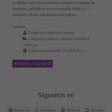
su médico antes de comenzar cualquier programa de
ejercicios, pérdida de peso o atención médica y / o
cualquiera de los tratamientos de belleza.
Detalles
Escrito por:
Estefanía Morera
Categoría:
Salud y Cuidados durante el
embarazo
Última actualización: 07 Abril 2022
Artículo anterior: ¿Cómo afecta el embarazo a la retina? 🤰🏻
Artículo siguiente: ¿Qué pasa si se padece pancreatitis
Anterior
Siguiente
Síguenos en
Facebook
Instagram
Pinterest
Youtube