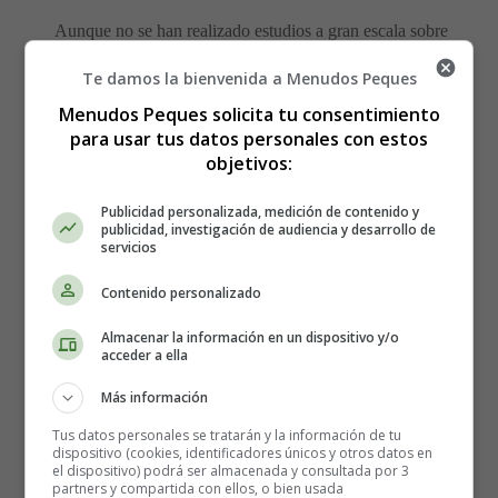
Aunque no se han realizado estudios a gran escala sobre
el tema, es mejor evitar esta bebida durante unos meses y
Te damos la bienvenida a Menudos Peques
recurrir a otras alternativas interesantes, como las aguas
carbonatadas aromatizadas.
Menudos Peques solicita tu consentimiento
para usar tus datos personales con estos
objetivos:
Probióticos y embarazo
Publicidad personalizada, medición de contenido y
publicidad, investigación de audiencia y desarrollo de
Otra preocupación con el Kombucha y el embarazo es la
servicios
inclusión de
probióticos
, microorganismos vivos que
Contenido personalizado
ayudan a una digestión saludable. Mientras que los
beneficios de los probióticos para la persona promedio
Almacenar la información en un dispositivo y/o
son claros, algunos cuestionan la seguridad de introducir
acceder a ella
estos microorganismos en el cuerpo de una embarazada.
Más información
Además, dado que el Kombucha es una gran fuente de
probióticos, muchos se preguntan si las mujeres
Tus datos personales se tratarán y la información de tu
dispositivo (cookies, identificadores únicos y otros datos en
embarazadas deben evitarlo por este motivo.
el dispositivo) podrá ser almacenada y consultada por 3
partners y compartida con ellos, o bien usada