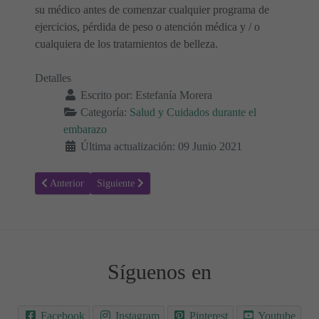
su médico antes de comenzar cualquier programa de
ejercicios, pérdida de peso o atención médica y / o
cualquiera de los tratamientos de belleza.
Detalles
Escrito por:
Estefanía Morera
Categoría:
Salud y Cuidados durante el
embarazo
Última actualización: 09 Junio 2021
Artículo anterior: Ecografía 4D ¿Cuándo hacerla? ¿Qué muestra?
Artículo siguiente: ¿Cómo controlar el hambre durante
Anterior
Siguiente
Síguenos en
Facebook
Instagram
Pinterest
Youtube