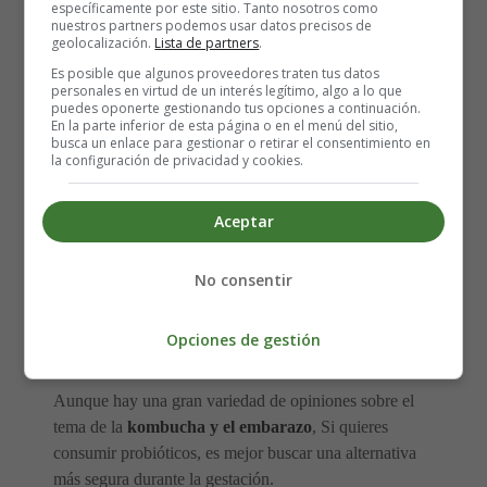
específicamente por este sitio. Tanto nosotros como
Aunque no hay pruebas definitivas y concluyentes, el
nuestros partners podemos usar datos precisos de
consenso general entre la comunidad médica es que
los
geolocalización.
Lista de partners
.
probióticos son seguros para el consumo de las
Es posible que algunos proveedores traten tus datos
mujeres embarazadas
. Además, una investigación
personales en virtud de un interés legítimo, algo a lo que
puedes oponerte gestionando tus opciones a continuación.
limitada también muestra que los probióticos no están
En la parte inferior de esta página o en el menú del sitio,
asociados con abortos espontáneos o malformaciones
busca un enlace para gestionar o retirar el consentimiento en
la configuración de privacidad y cookies.
infantiles. De hecho, los probióticos pueden ser útiles
para las mujeres embarazadas por su papel en la
digestión. Dado que las mujeres embarazadas son
Aceptar
vulnerables al estreñimiento y la diarrea, el consumo de
probióticos puede ayudar a evitar estos problemas. Los
No consentir
buenos instintos conducen a un embarazo feliz, y los
probióticos pueden ayudar a que esto ocurra sin
Opciones de gestión
problemas.
Aunque hay una gran variedad de opiniones sobre el
tema de la
kombucha y el embarazo
, Si quieres
consumir probióticos, es mejor buscar una alternativa
más segura durante la gestación.