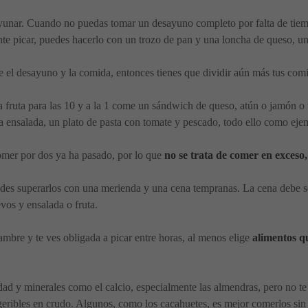
yunar. Cuando no puedas tomar un desayuno completo por falta de tiempo
ente picar, puedes hacerlo con un trozo de pan y una loncha de queso, 
 el desayuno y la comida, entonces tienes que dividir aún más tus comi
la fruta para las 10 y a la 1 come un sándwich de queso, atún o jamón o
a ensalada, un plato de pasta con tomate y pescado, todo ello como eje
omer por dos ya ha pasado, por lo que
no se trata de comer en exceso,
edes superarlos con una merienda y una cena tempranas. La cena debe ser
vos y ensalada o fruta.
hambre y te ves obligada a picar entre horas, al menos elige
alimentos q
dad y minerales como el calcio, especialmente las almendras, pero no 
eribles en crudo. Algunos, como los cacahuetes, es mejor comerlos sin 