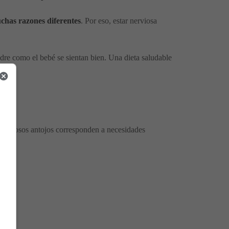
uchas razones diferentes
. Por eso, estar nerviosa
adre como el bebé se sientan bien. Una dieta saludable
os famosos antojos corresponden a necesidades