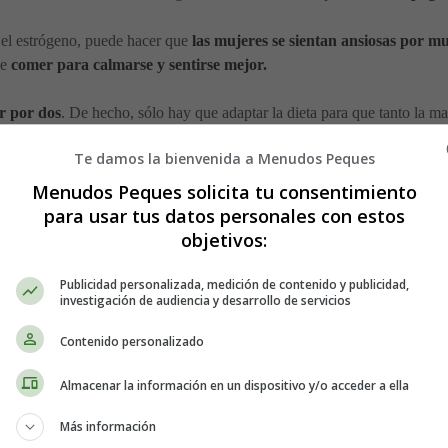
el estrógeno, puede hacer que
las mujeres se sientan ansiosas por m
de
comer para calmarse y sentirse mejor.
r por dos
. De hecho, sólo hay que adaptar la dieta para que tanto la m
Te damos la bienvenida a Menudos Peques
odas horas: alimentación saludable
Menudos Peques solicita tu consentimiento
para usar tus datos personales con estos
objetivos:
ues nada en pequeñas cantidades. ¡Sin embargo, se ha demostrado que l
Publicidad personalizada, medición de contenido y publicidad,
investigación de audiencia y desarrollo de servicios
Contenido personalizado
tu consumo diario de calorías.
Almacenar la información en un dispositivo y/o acceder a ella
 huevos con todas las verduras que quieras.
Más información