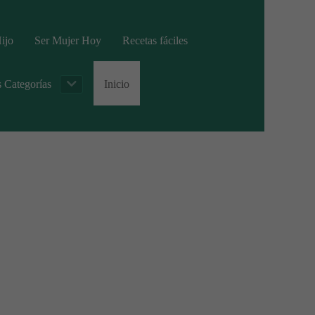
ijo
Ser Mujer Hoy
Recetas fáciles
s Categorías
Inicio