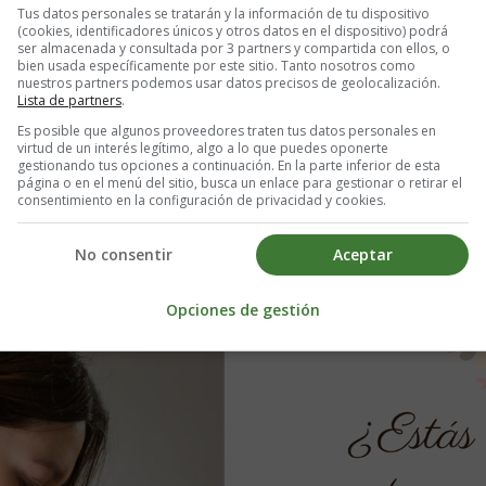
Tus datos personales se tratarán y la información de tu dispositivo
(cookies, identificadores únicos y otros datos en el dispositivo) podrá
ser almacenada y consultada por 3 partners y compartida con ellos, o
6 horas.
bien usada específicamente por este sitio. Tanto nosotros como
nuestros partners podemos usar datos precisos de geolocalización.
Lista de partners
.
 razonable. Llevar una dieta equilibrada no significa privarse de todo, 
ritas todavía pasa pero un paquete entero delante de la televisión acomp
Es posible que algunos proveedores traten tus datos personales en
virtud de un interés legítimo, algo a lo que puedes oponerte
e... ¡lo compensarás en la siguiente comida!
gestionando tus opciones a continuación. En la parte inferior de esta
página o en el menú del sitio, busca un enlace para gestionar o retirar el
consentimiento en la configuración de privacidad y cookies.
hambre
No consentir
Aceptar
actualízala siempre que quieras. Comparte tu lista con famili
Opciones de gestión
regalo que necesitas ⇓⇓⇓