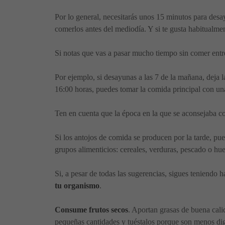
Por lo general, necesitarás unos 15 minutos para desa
comerlos antes del mediodía. Y si te gusta habitualm
Si notas que vas a pasar mucho tiempo sin comer entre
Por ejemplo, si desayunas a las 7 de la mañana, deja 
16:00 horas, puedes tomar la comida principal con un
Ten en cuenta que la época en la que se aconsejaba c
Si los antojos de comida se producen por la tarde, pu
grupos alimenticios: cereales, verduras, pescado o hue
Si, a pesar de todas las sugerencias, sigues teniendo 
tu organismo
.
Consume frutos secos
. Aportan grasas de buena cali
pequeñas cantidades y tuéstalos porque son menos dig