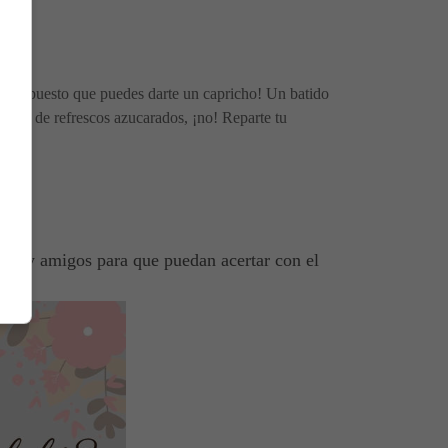
¡por supuesto que puedes darte un capricho! Un batido
añado de refrescos azucarados, ¡no! Reparte tu
ares y amigos para que puedan acertar con el