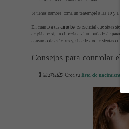
Si tienes hambre, toma un tentempié a las 10 y a las 1
En cuanto a tus
antojos
, es esencial que sigas siendo
de plátano sí, un chocolate sí, un puñado de patatas f
consumo de azúcares y, si cedes, no te sientas culpabl
Consejos para controlar el 
🤰🏻👶🏻🎁 Crea tu
lista de nacimiento
y 