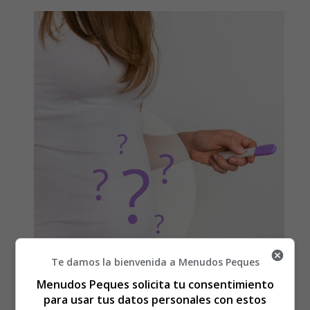
Te damos la bienvenida a Menudos Peques
Menudos Peques solicita tu consentimiento
Detalles
para usar tus datos personales con estos
Escrito por:
Estefanía Morera