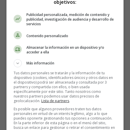
objetivos:
Categoría:
La Infertilidad - Reproducción
Asistida
Publicidad personalizada, medición de contenido y
Última actualización: 10 May 2021
publicidad, investigación de audiencia y desarrollo de
servicios
Leer más: Infertilidad Femenina a partir de los 30
Contenido personalizado
Años
Almacenar la información en un dispositivo y/o
acceder a ella
Más información
Abortos espontáneos de
Tus datos personales se tratarán y la información de tu
dispositivo (cookies, identificadores únicos y otros datos en
repetición. Preguntas
el dispositivo) podrá ser almacenada y consultada por 3
partners y compartida con ellos, o bien usada
específicamente por este sitio. Tanto nosotros como
Frecuentes
nuestros partners podemos usar datos precisos de
geolocalización.
Lista de partners
.
Es posible que algunos proveedores traten tus datos
personales en virtud de un interés legítimo, algo a lo que
puedes oponerte gestionando tus opciones a continuación.
En la parte inferior de esta página o en el menú del sitio,
busca un enlace para gestionar o retirar el consentimiento en