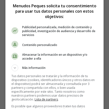
produzcan hasta 20 folículos. Cada folículo contiene
Menudos Peques solicita tu consentimiento
un óvulo inmaduro. Por lo general, solo un folículo
para usar tus datos personales con estos
sobrevive hasta la madurez. Suponiendo que el ciclo
objetivos:
menstrual dura alrededor de 28 días, un solo óvulo
madura alrededor del día 10. Este evento también
Publicidad personalizada, medición de contenido y
provoca el engrosamiento del revestimiento uterino
publicidad, investigación de audiencia y desarrollo de
servicios
(endometrio) en preparación para un óvulo
fertilizado.
Contenido personalizado
Ovulación
: el folículo en maduración provoca la
liberación de mayores cantidades de estrógeno. El
Almacenar la información en un dispositivo y/o
acceder a ella
hipotálamo responde secretando una sustancia
química conocida como hormona liberadora de
Más información
gonadotropina (GnRH), que hace que la hipófisis
Tus datos personales se tratarán y la información de tu
produzca hormona luteinizante (HL) y FSH. Los
dispositivo (cookies, identificadores únicos y otros datos en
altos niveles de HL desencadenan la ovulación en
el dispositivo) podrá ser almacenada y consultada por 3
partners y compartida con ellos, o bien usada
aproximadamente dos días. El folículo maduro libera
específicamente por este sitio. Tanto nosotros como
el óvulo en la cavidad peritoneal; Luego se introduce
nuestros partners podemos usar datos precisos de
geolocalización.
Lista de partners
.
en el extremo abierto de la trompa de Falopio.
Pequeñas estructuras peludas dentro de la onda de las
Es posible que algunos proveedores traten tus datos