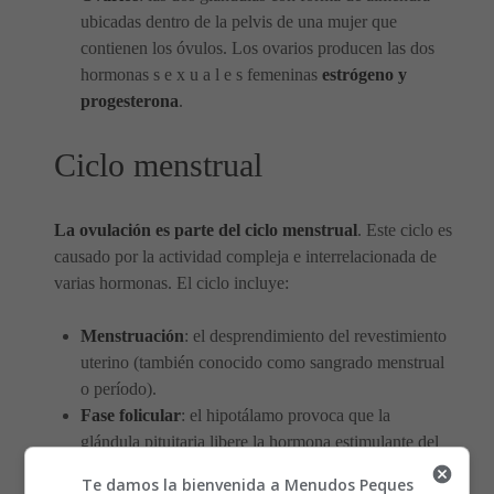
ubicadas dentro de la pelvis de una mujer que
contienen los óvulos. Los ovarios producen las dos
hormonas s e x u a l e s femeninas
estrógeno y
progesterona
.
Ciclo menstrual
La ovulación es parte del ciclo menstrual
. Este ciclo es
causado por la actividad compleja e interrelacionada de
varias hormonas. El ciclo incluye:
Menstruación
: el desprendimiento del revestimiento
uterino (también conocido como sangrado menstrual
o período).
Fase folicular
: el hipotálamo provoca que la
glándula pituitaria libere la hormona estimulante del
folículo (FSH), lo que hace que los ovarios
Te damos la bienvenida a Menudos Peques