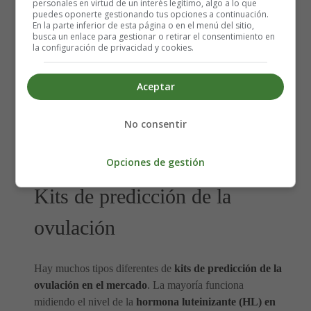
personales en virtud de un interés legítimo, algo a lo que
trompas de Falopio "empujan" el óvulo hacia el
puedes oponerte gestionando tus opciones a continuación.
útero. A menos que el óvulo encuentre un
En la parte inferior de esta página o en el menú del sitio,
busca un enlace para gestionar o retirar el consentimiento en
espermatozoide dentro de las 24 horas, morirá.
la configuración de privacidad y cookies.
Fase lútea
: el folículo se convierte en el cuerpo lúteo,
una estructura que produce la hormona progesterona.
Aceptar
A menos que un óvulo fertilizado se implante en el
revestimiento uterino, el cuerpo lúteo muere. Sin su
aporte de progesterona, el útero no puede mantener el
No consentir
revestimiento uterino engrosado y se produce la
menstruación.
Opciones de gestión
Kits de predicción de la
ovulación
Hay muchos tipos diferentes de
kits de predicción de la
ovulación en el mercado
. La mayoría funciona
midiendo el nivel de la
hormona luteinizante (HL) en