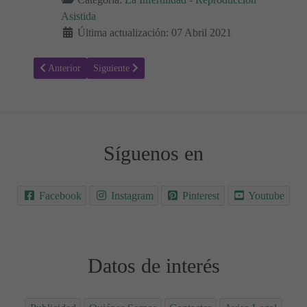
Asistida
Última actualización: 07 Abril 2021
Artículo anterior: Abortos espontáneos de repetición. Preguntas Frec
Artículo siguiente: ¿Puedo quedarme embarazada si ten
Anterior
Siguiente
Síguenos en
Facebook
Instagram
Pinterest
Youtube
Datos de interés