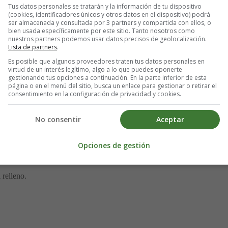
Tus datos personales se tratarán y la información de tu dispositivo
grandes
(cookies, identificadores únicos y otros datos en el dispositivo) podrá
ser almacenada y consultada por 3 partners y compartida con ellos, o
bien usada específicamente por este sitio. Tanto nosotros como
nueces:
nuestros partners podemos usar datos precisos de geolocalización.
Lista de partners
.
Es posible que algunos proveedores traten tus datos personales en
virtud de un interés legítimo, algo a lo que puedes oponerte
gestionando tus opciones a continuación. En la parte inferior de esta
página o en el menú del sitio, busca un enlace para gestionar o retirar el
ienta el horno a 180 grados. Cubre el fondo interior y los lados de u
consentimiento en la configuración de privacidad y cookies.
dherente. Envuelve también el fondo exterior con papel de aluminio y r
No consentir
Aceptar
olidas, la azúcar morena y la mantequilla derretida hasta que se aseme
pasta para subir bastante por los lados del molde. Necesitas que cubra 
Opciones de gestión
a cobertura.
 relleno.