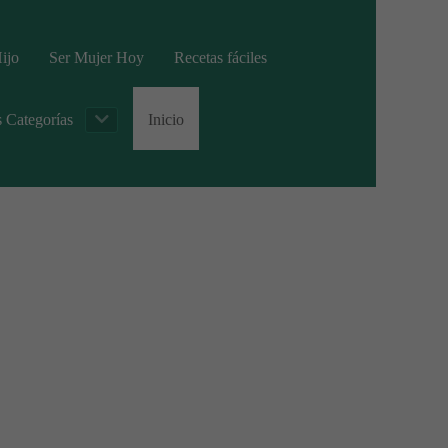
ijo
Ser Mujer Hoy
Recetas fáciles
s Categorías
Inicio