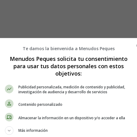
Te damos la bienvenida a Menudos Peques
Menudos Peques solicita tu consentimiento
mente batidos
para usar tus datos personales con estos
objetivos:
Publicidad personalizada, medición de contenido y publicidad,
investigación de audiencia y desarrollo de servicios
tuirlo por jarabe de arce o miel, aunque variará ligeramente el sabor)
Contenido personalizado
l, puedes usar extracto puro de vainilla en su lugar)
Almacenar la información en un dispositivo y/o acceder a ella
Más información