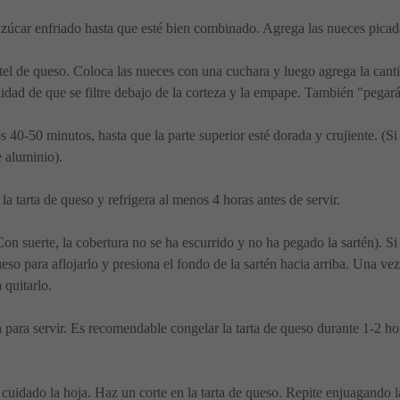
azúcar enfriado hasta que esté bien combinado. Agrega las nueces picad
el de queso. Coloca las nueces con una cuchara y luego agrega la cantida
ilidad de que se filtre debajo de la corteza y la empape. También "pegar
 40-50 minutos, hasta que la parte superior esté dorada y crujiente. (Si
 aluminio).
la tarta de queso y refrigera al menos 4 horas antes de servir.
on suerte, la cobertura no se ha escurrido y no ha pegado la sartén). 
eso para aflojarlo y presiona el fondo de la sartén hacia arriba. Una vez 
 quitarlo.
 para servir. Es recomendable congelar la tarta de queso durante 1-2 hor
 cuidado la hoja. Haz un corte en la tarta de queso. Repite enjuagando l