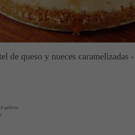
el de queso y nueces caramelizadas -
:
18 galletas
s