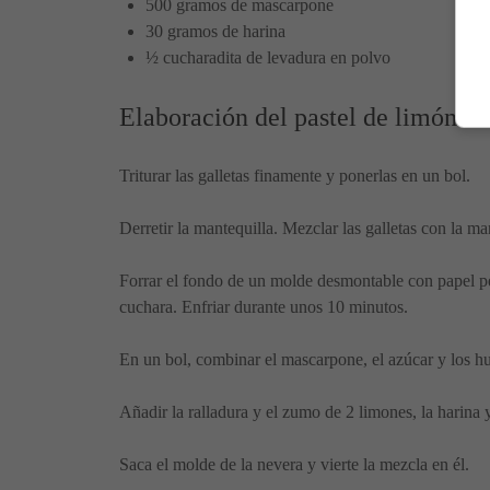
500 gramos de mascarpone
30 gramos de harina
½ cucharadita de levadura en polvo
Elaboración del pastel de limón c
Triturar las galletas finamente y ponerlas en un bol.
Derretir la mantequilla. Mezclar las galletas con la man
Forrar el fondo de un molde desmontable con papel per
cuchara. Enfriar durante unos 10 minutos.
En un bol, combinar el mascarpone, el azúcar y los hu
Añadir la ralladura y el zumo de 2 limones, la harina
Saca el molde de la nevera y vierte la mezcla en él.