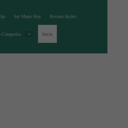
ijo
Ser Mujer Hoy
Recetas fáciles
s Categorías
Inicio