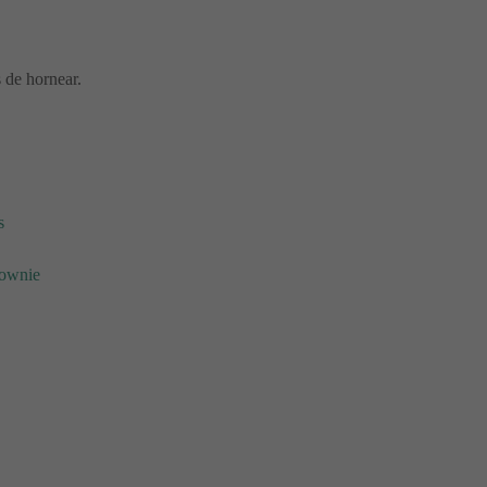
 de hornear.
s
rownie