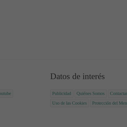
inder
de fresas y mascarpone
Datos de interés
outube
Publicidad
Quiénes Somos
Contacta
Uso de las Cookies
Protección del Men