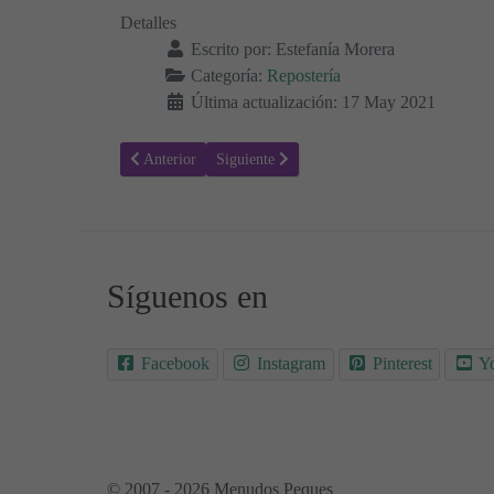
Detalles
Escrito por:
Estefanía Morera
Categoría:
Repostería
Última actualización: 17 May 2021
Artículo anterior: Receta para hacer Postre de chocolate k
Artículo siguiente: Receta para hacer Copa 
Anterior
Siguiente
Síguenos en
Facebook
Instagram
Pinterest
Y
© 2007 - 2026 Menudos Peques