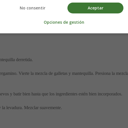
No consentir
Aceptar
Opciones de gestión
remoso en el horno:
tequilla derretida.
gamino. Vierte la mezcla de galletas y mantequilla. Presiona la mezcla
evos y batir bien hasta que los ingredientes estén bien incorporados.
 y la levadura. Mezclar suavemente.