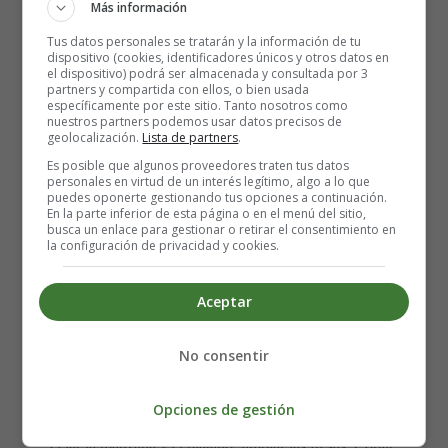
2 tazas de harina integral
Más información
10 cucharadas soperas de azúcar moreno
Tus datos personales se tratarán y la información de tu
2 huevos medianos
dispositivo (cookies, identificadores únicos y otros datos en
el dispositivo) podrá ser almacenada y consultada por 3
1 sobre de levadura
partners y compartida con ellos, o bien usada
4 cucharadas soperas de
piñones
específicamente por este sitio. Tanto nosotros como
nuestros partners podemos usar datos precisos de
3 cucharadas soperas de aceite de oliva virgen
geolocalización.
Lista de partners
.
Es posible que algunos proveedores traten tus datos
personales en virtud de un interés legítimo, algo a lo que
puedes oponerte gestionando tus opciones a continuación.
En la parte inferior de esta página o en el menú del sitio,
busca un enlace para gestionar o retirar el consentimiento en
la configuración de privacidad y cookies.
Aceptar
Elaboración de las Magdalenas de
No consentir
frutas
Opciones de gestión
Pelar la manzana y el plátano, limpiar las fresas. Cortar