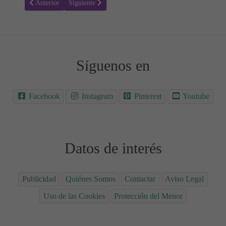
Artículo anterior: Receta para hacer Crepes de frutas y chocolate
Artículo siguiente: Receta para hacer Brownie en 5 mi
Anterior
Siguiente
Síguenos en
Facebook
Instagram
Pinterest
Youtube
Datos de interés
Publicidad
Quiénes Somos
Contactar
Aviso Legal
Uso de las Cookies
Protección del Menor