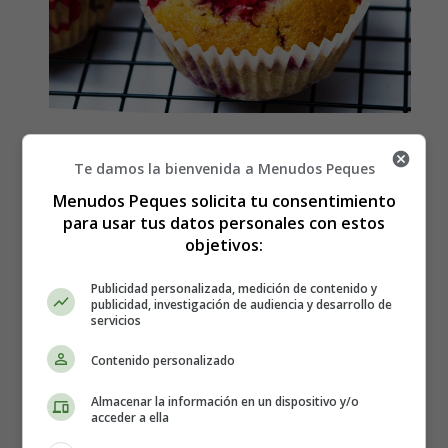
Cómo hacer Magdalenas de
Te damos la bienvenida a Menudos Peques
frutas
Menudos Peques solicita tu consentimiento
para usar tus datos personales con estos
objetivos:
Los ingredientes que necesitas para
Publicidad personalizada, medición de contenido y
hacer este Magdalenas de frutas son:
publicidad, investigación de audiencia y desarrollo de
servicios
5
fresas
medianas
Contenido personalizado
1/4
manzana
pequeña
Almacenar la información en un dispositivo y/o
½
plátano
pequeño
acceder a ella
Un puñado de
pasas
pequeñas