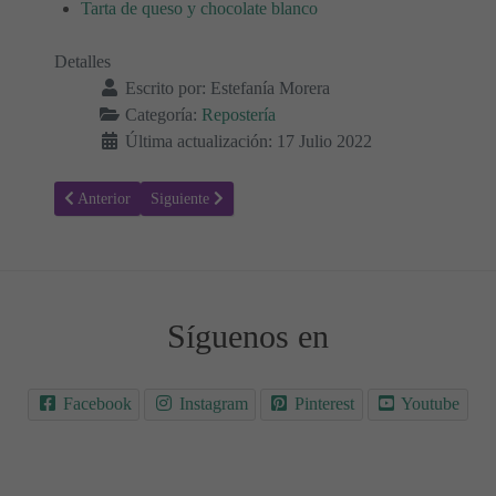
Tarta de queso y chocolate blanco
Detalles
Escrito por:
Estefanía Morera
Categoría:
Repostería
Última actualización: 17 Julio 2022
Artículo anterior: Receta para hacer Hummus de espinacas
Artículo siguiente: Receta para hacer Sándwich de hel
Anterior
Siguiente
Síguenos en
Facebook
Instagram
Pinterest
Youtube