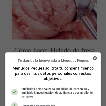
Cómo hacer Helado de fresa
en 5 minutos - Recetas
Te damos la bienvenida a Menudos Peques
Menudos Peques solicita tu consentimiento
Caseras
para usar tus datos personales con estos
objetivos:
Dieta Paleo - Realfood - Helados caseros y
Publicidad personalizada, medición de contenido y
saludables
publicidad, investigación de audiencia y desarrollo de
servicios
Los ingredientes que necesitas:
Contenido personalizado