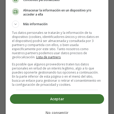
Almacenar la información en un dispositivo y/o
1/2 taza de crema de coco
acceder a ella
1/2 taza de leche de coco o almendras
Más información
Jugo de 1/2 naranja grande
3 dátiles medjool, sin hueso
Tus datos personales se tratarán y la información de tu
dispositivo (cookies, identificadores únicos y otros datos en
1 cucharada de extracto de vainilla
el dispositivo) podrá ser almacenada y consultada por 3
2 tazas de fresas congeladas
partners y compartida con ellos, o bien usada
específicamente por este sitio. Tanto nosotros como
1 taza de cubitos de hielo
nuestros partners podemos usar datos precisos de
geolocalización.
Lista de partners
.
Elaboración del helado de fresa:
Es posible que algunos proveedores traten tus datos
personales en virtud de un interés legítimo, algo a lo que
puedes oponerte gestionando tus opciones a continuación.
En la parte inferior de esta página o en el menú del sitio,
busca un enlace para gestionar o retirar el consentimiento en
la configuración de privacidad y cookies.
Aceptar
No consentir