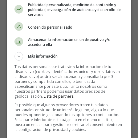
necesitas para hacer galletas
Publicidad personalizada, medición de contenido y
publicidad, investigación de audiencia y desarrollo de
servicios
de calabaza son:
Contenido personalizado
(unas 30 unidades)
Almacenar la información en un dispositivo y/o
acceder a ella
2 tazas y media de
harina
para todo uso
Más información
1 cucharadita de levadura
1 cucharadita de bicarbonato de sodio
Tus datos personales se tratarán y la información de tu
dispositivo (cookies, identificadores únicos y otros datos en
2 cucharaditas de
canela
en polvo
el dispositivo) podrá ser almacenada y consultada por 3
1/2 cucharadita de nuez moscada molida
partners y compartida con ellos, o bien usada
específicamente por este sitio. Tanto nosotros como
Media cucharadita de clavo molido
nuestros partners podemos usar datos precisos de
1/2 cucharadita de sal
geolocalización.
Lista de partners
.
1/2 taza de mantequilla, ablandada
Es posible que algunos proveedores traten tus datos
personales en virtud de un interés legítimo, algo a lo que
1 taza y media de azúcar blanca
puedes oponerte gestionando tus opciones a continuación.
1 taza de puré de
calabaza
En la parte inferior de esta página o en el menú del sitio,
busca un enlace para gestionar o retirar el consentimiento en
1 huevo
la configuración de privacidad y cookies.
1 cucharadita de extracto de vainilla