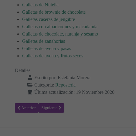
Galletas de Nutella
Galletas de brownie de chocolate
Galletas caseras de jengibre
Galletas con albaricoques y macadamia
Galletas de chocolate, naranja y sésamo
Galletas de zanahorias
Galletas de avena y pasas
Galletas de avena y frutos secos
Detalles
Escrito por:
Estefanía Morera
Categoría:
Repostería
Última actualización: 19 Noviembre 2020
Artículo anterior: Receta para hacer Suspiros de monja
Artículo siguiente: Receta para hacer Castañas en Almí
Anterior
Siguiente