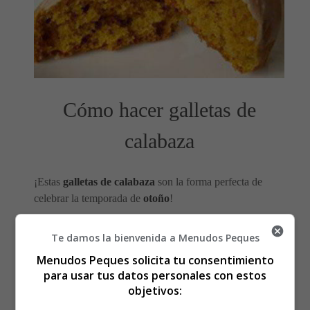
Cómo hacer galletas de
calabaza
¡Estas
galletas de calabaza
son la forma perfecta de
celebrar la temporada de
otoño
!
¿Buscando
galletas de calabaza glaseadas, suaves,
Te damos la bienvenida a Menudos Peques
densas y dulces
? Prueba estas.
Menudos Peques solicita tu consentimiento
para usar tus datos personales con estos
Los ingredientes que
objetivos: