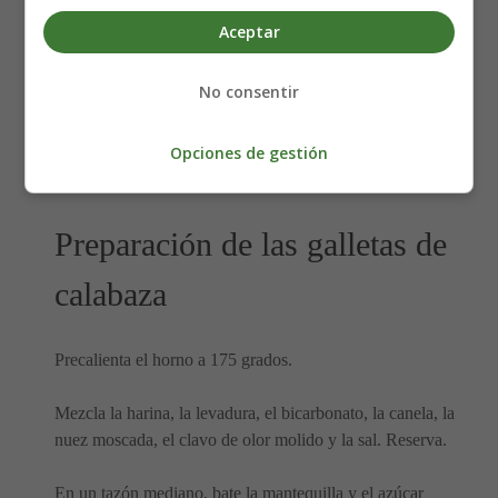
Aceptar
Para el glaseado
No consentir
2 tazas de azúcar glass
3 cucharadas de leche
Opciones de gestión
1 cucharada de mantequilla derretida
1 cucharadita de extracto de vainilla
Preparación de las galletas de
calabaza
Precalienta el horno a 175 grados.
Mezcla la harina, la levadura, el bicarbonato, la canela, la
nuez moscada, el clavo de olor molido y la sal. Reserva.
En un tazón mediano, bate la mantequilla y el azúcar