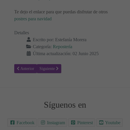
Te dejo el enlace para que puedas disfrutar de otros
postres para navidad
Detalles
Escrito por:
Estefanía Morera
Categoría:
Repostería
Última actualización: 02 Junio 2025
Artículo anterior: Recetas de Postres Sin Horno y Fáciles para el Ve
Artículo siguiente: Receta para hacer Brownies 🤤
Anterior
Siguiente
Síguenos en
Facebook
Instagram
Pinterest
Youtube