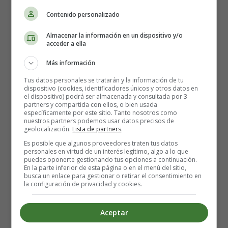
ingredientes secos
Contenido personalizado
Es el momento de añadir el chocolate rallado o troceado.
Almacenar la información en un dispositivo y/o
Mézclalo con suavidad.
acceder a ella
Más información
Después,
tamiza la harina con la levadura química
e
incorpórala poco a poco a la masa. Hazlo en varias
Tus datos personales se tratarán y la información de tu
dispositivo (cookies, identificadores únicos y otros datos en
veces, removiendo con una espátula o cuchara de madera
el dispositivo) podrá ser almacenada y consultada por 3
para integrar todo bien.
partners y compartida con ellos, o bien usada
específicamente por este sitio. Tanto nosotros como
nuestros partners podemos usar datos precisos de
Cuando tengas una masa uniforme,
añade los frutos
geolocalización.
Lista de partners
.
secos picados
y mezcla para que se repartan por toda la
Es posible que algunos proveedores traten tus datos
personales en virtud de un interés legítimo, algo a lo que
masa.
puedes oponerte gestionando tus opciones a continuación.
En la parte inferior de esta página o en el menú del sitio,
busca un enlace para gestionar o retirar el consentimiento en
🥄
Truco casero:
Puedes reservar un puñadito de frutos
la configuración de privacidad y cookies.
secos para colocar encima de cada galleta antes de
hornear. Así quedarán más vistosas.
Aceptar