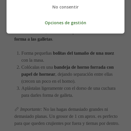
🍪 Cómo dar forma a las
No consentir
galletas
Opciones de gestión
Con la masa lista, ahora toca la parte más divertida:
dar
forma a las galletas
.
Forma pequeñas
bolitas del tamaño de una nuez
con la masa.
Colócalas en una
bandeja de horno forrada con
papel de hornear
, dejando separación entre ellas
(crecen un poco en el horno).
Aplástalas ligeramente con el dorso de una cuchara
para darles forma de galleta.
📏
Importante:
No las hagas demasiado grandes ni
demasiado planas. Un grosor de 1 cm aprox. es perfecto
para que queden crujientes por fuera y tiernas por dentro.