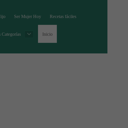
ijo
Ser Mujer Hoy
Recetas fáciles
s Categorías
Inicio