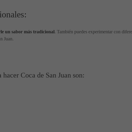
ionales:
rle un sabor más tradicional
. También puedes experimentar con diferen
an Juan.
a hacer Coca de San Juan son: