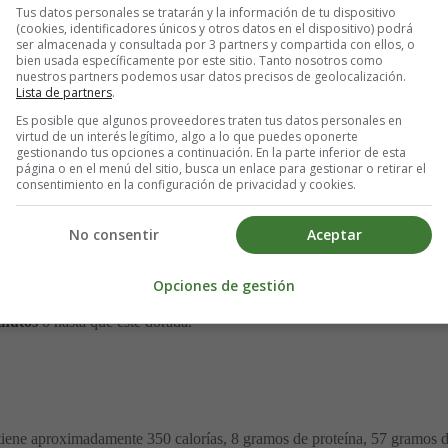
Tus datos personales se tratarán y la información de tu dispositivo
(cookies, identificadores únicos y otros datos en el dispositivo) podrá
an: Receta Paso a Paso
ser almacenada y consultada por 3 partners y compartida con ellos, o
bien usada específicamente por este sitio. Tanto nosotros como
nuestros partners podemos usar datos precisos de geolocalización.
Lista de partners
.
 sal. Hacer un hueco en el centro.
Es posible que algunos proveedores traten tus datos personales en
leche tibia.
virtud de un interés legítimo, algo a lo que puedes oponerte
gestionando tus opciones a continuación. En la parte inferior de esta
n a la mezcla de levadura.
página o en el menú del sitio, busca un enlace para gestionar o retirar el
a de harina. Mezclar todo bien.
consentimiento en la configuración de privacidad y cookies.
ede suave y elástica.
1 hora o hasta que doble su tamaño.
No consentir
Aceptar
papel de horno.
Opciones de gestión
inutos
o hasta que esté dorada.
tiene aproximadamente 350 calorías, 8 gramos de proteína, 57 gramos d