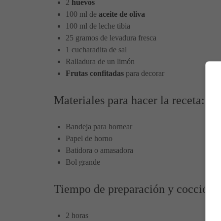
2
huevos
100 ml de
aceite de oliva
100 ml de leche tibia
25 gramos de levadura fresca
1 cucharadita de sal
Ralladura de un limón
Frutas confitadas
para decorar
Materiales para hacer la receta:
Bandeja para hornear
Papel de horno
Batidora o amasadora
Bol grande
Tiempo de preparación y cocción:
2 horas