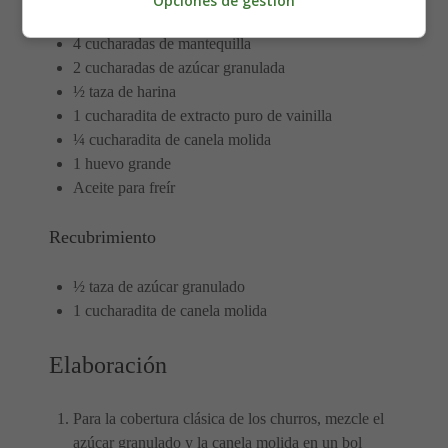
Opciones de gestión
½ taza de agua
4 cucharadas de mantequilla
2 cucharadas de azúcar granulada
½ taza de harina
1 cucharadita de extracto puro de vainilla
¼ cucharadita de canela molida
1 huevo grande
Aceite para freír
Recubrimiento
½ taza de azúcar granulado
1 cucharadita de canela molida
Elaboración
Para la cobertura clásica de los churros, mezcle el
azúcar granulado y la canela molida en un bol