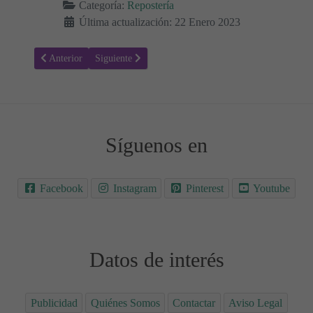
Categoría:
Repostería
Última actualización: 22 Enero 2023
Artículo anterior: El mejor Pan de harina de Coco Keto Low Carb
Artículo siguiente: Receta para hacer Churros caseros
Anterior
Siguiente
Síguenos en
Facebook
Instagram
Pinterest
Youtube
Datos de interés
Publicidad
Quiénes Somos
Contactar
Aviso Legal