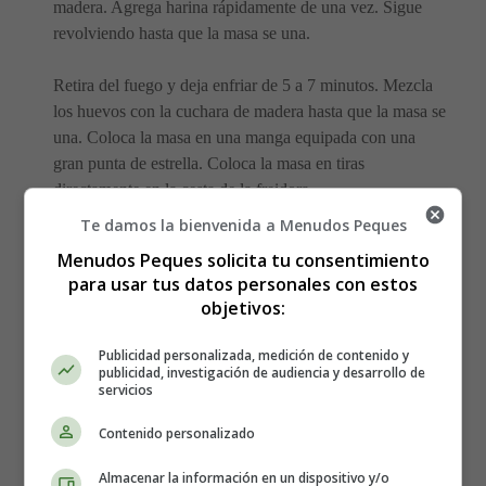
madera. Agrega harina rápidamente de una vez. Sigue
revolviendo hasta que la masa se una.
Retira del fuego y deja enfriar de 5 a 7 minutos. Mezcla
los huevos con la cuchara de madera hasta que la masa se
una. Coloca la masa en una manga equipada con una
gran punta de estrella. Coloca la masa en tiras
directamente en la cesta de la freidora.
Te damos la bienvenida a Menudos Peques
Fríe los churros en la air fryer a 175 grados
durante 5
Menudos Peques solicita tu consentimiento
minutos.
para usar tus datos personales con estos
objetivos:
Publicidad personalizada, medición de contenido y
publicidad, investigación de audiencia y desarrollo de
servicios
Contenido personalizado
Almacenar la información en un dispositivo y/o