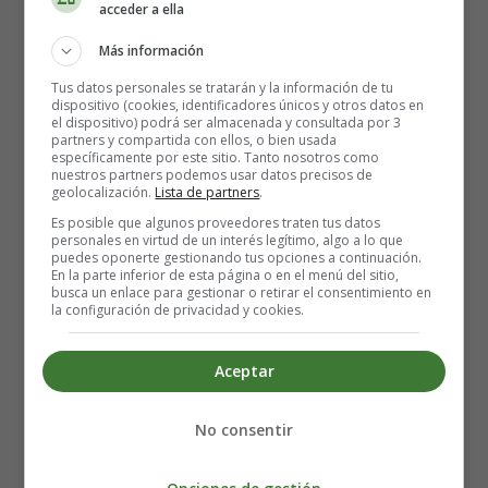
acceder a ella
Más información
Tus datos personales se tratarán y la información de tu
dispositivo (cookies, identificadores únicos y otros datos en
el dispositivo) podrá ser almacenada y consultada por 3
partners y compartida con ellos, o bien usada
Mientras tanto, combina el azúcar y la canela en un tazón
específicamente por este sitio. Tanto nosotros como
pequeño y vierte en un plato poco profundo.
nuestros partners podemos usar datos precisos de
geolocalización.
Lista de partners
.
Retira los
churros fritos de la freidora de aire
y pasa
Es posible que algunos proveedores traten tus datos
personales en virtud de un interés legítimo, algo a lo que
por la mezcla de canela y azúcar.
puedes oponerte gestionando tus opciones a continuación.
En la parte inferior de esta página o en el menú del sitio,
busca un enlace para gestionar o retirar el consentimiento en
*** NO recomiendo usar un forro de papel pergamino.
la configuración de privacidad y cookies.
NO recomiendo agregar la mezcla de azúcar y canela a la
masa cruda.
Aceptar
Receta 2 - Churros en freidora de
No consentir
aire