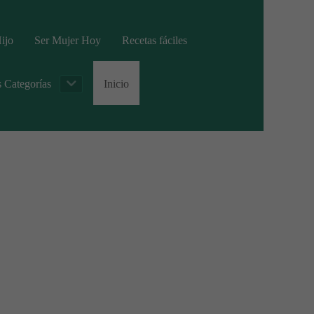
ijo
Ser Mujer Hoy
Recetas fáciles
s Categorías
Inicio