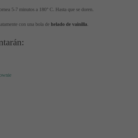
ornea 5-7 minutos a 180° C. Hasta que se doren.
iatamente con una bola de
helado de vainilla
.
ntarán:
rownie