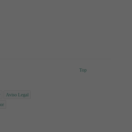
Top
r
Aviso Legal
or