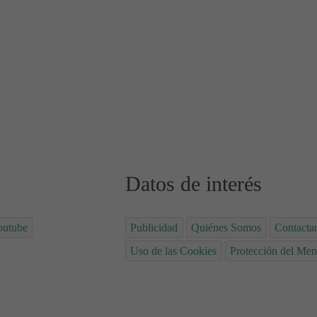
 Leche 🤤
es de zanahoria sin azúcar
Datos de interés
outube
Publicidad
Quiénes Somos
Contacta
Uso de las Cookies
Protección del Men