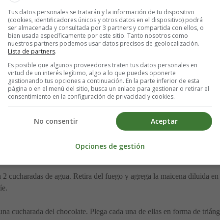
o hacer Briouates rellenos de choco
Tus datos personales se tratarán y la información de tu dispositivo
(cookies, identificadores únicos y otros datos en el dispositivo) podrá
ser almacenada y consultada por 3 partners y compartida con ellos, o
ra los Briouates rellenos de chocolate son:
bien usada específicamente por este sitio. Tanto nosotros como
nuestros partners podemos usar datos precisos de geolocalización.
Lista de partners
.
Es posible que algunos proveedores traten tus datos personales en
virtud de un interés legítimo, algo a lo que puedes oponerte
gestionando tus opciones a continuación. En la parte inferior de esta
página o en el menú del sitio, busca un enlace para gestionar o retirar el
consentimiento en la configuración de privacidad y cookies.
leche fría
No consentir
Aceptar
Opciones de gestión
nos de chocolate:
 2 cucharadas de agua. Retira del fuego y agrega la maicena diluida en
íe.
una cucharada del chocolate. Plega cada una de ellas en forma de trián