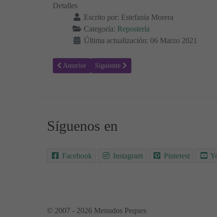
Detalles
Escrito por:
Estefanía Morera
Categoría:
Repostería
Última actualización: 06 Marzo 2021
Artículo anterior: Receta para hacer Mousse de Arroz con
Artículo siguiente: Receta para hacer Cupcak
Anterior
Siguiente
Síguenos en
Facebook
Instagram
Pinterest
Y
© 2007 - 2026 Menudos Peques