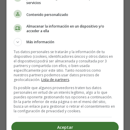
servicios
Cómo hacer hamburguesas de
Contenido personalizado
pescado con mayonesa de
Almacenar la información en un dispositivo y/o
acceder a ella
limón - Recetas Caseras
Más información
Tus datos personales se tratarán y la información de tu
dispositivo (cookies, identificadores únicos y otros datos en
Los ingredientes que necesitas:
el dispositivo) podrá ser almacenada y consultada por 3
partners y compartida con ellos, o bien usada
específicamente por este sitio. Tanto nosotros como
4 filetes de bacalao
nuestros partners podemos usar datos precisos de
geolocalización.
Lista de partners
.
100 gramos de harina común
2 huevos, ligeramente batidos
Es posible que algunos proveedores traten tus datos
personales en virtud de un interés legítimo, algo a lo que
150 gramos de pan rallado seco
puedes oponerte gestionando tus opciones a continuación.
80 ml de mayonesa light
En la parte inferior de esta página o en el menú del sitio,
busca un enlace para gestionar o retirar el consentimiento en
1/2 limón, solo ralladura
la configuración de privacidad y cookies.
2 cucharadas de alcaparras picadas
2 cucharadas de eneldo fresco
Aceptar
3 cucharadas de aceite vegetal, para freír