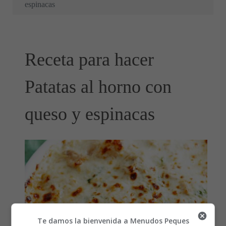
espinacas
Receta para hacer
Patatas al horno con
queso y espinacas
Te damos la bienvenida a Menudos Peques