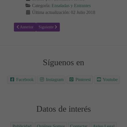
Categoría:
Ensaladas y Entrantes
Última actualización: 02 Julio 2018
Artículo anterior: Receta para hacer Rollitos de primavera crujientes
Artículo siguiente: Receta de Magdalenas de calabacín,
Anterior
Siguiente
Síguenos en
Facebook
Instagram
Pinterest
Youtube
Datos de interés
Publicidad
Quiénes Somos
Contactar
Aviso Legal