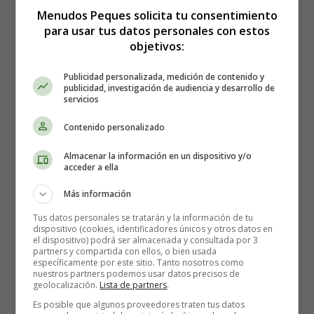
Menudos Peques solicita tu consentimiento
para usar tus datos personales con estos
objetivos:
Publicidad personalizada, medición de contenido y
publicidad, investigación de audiencia y desarrollo de
servicios
Contenido personalizado
Almacenar la información en un dispositivo y/o
Cómo hacer Patatas al horno
acceder a ella
con queso y espinacas -
Más información
Tus datos personales se tratarán y la información de tu
Recetas Caseras
dispositivo (cookies, identificadores únicos y otros datos en
el dispositivo) podrá ser almacenada y consultada por 3
partners y compartida con ellos, o bien usada
específicamente por este sitio. Tanto nosotros como
Los ingredientes que necesitas:
nuestros partners podemos usar datos precisos de
geolocalización.
Lista de partners
.
600 gramos de patatas, peladas, limpias y partidas por
Es posible que algunos proveedores traten tus datos