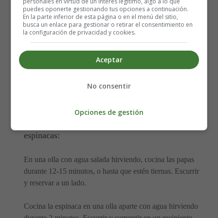
personales en virtud de un interés legítimo, algo a lo que
la mitad
puedes oponerte gestionando tus opciones a continuación.
200 gramos de espinacas, sin los tallos duros
En la parte inferior de esta página o en el menú del sitio,
busca un enlace para gestionar o retirar el consentimiento en
Un poco de mantequilla para engrasar
la configuración de privacidad y cookies.
1 cucharada de harina de maíz
150 ml de leche
Aceptar
3 huevos
250 ml de nata
No consentir
1/4 cucharadita de nuez moscada recién rallada
100 gramos de Queso gruyere rallado
Opciones de gestión
Elaboración de las Patatas al horno con queso y
espinacas:
En una olla con agua salada hirviendo, cocina las papas
durante 12-15 minutos, o hasta que estén tiernas. Escurrir
y reservar a un lado.
Cocina la espinaca en una olla aparte con agua hirviendo
durante 2 minutos. Escurrir y sumergir en un recipiente