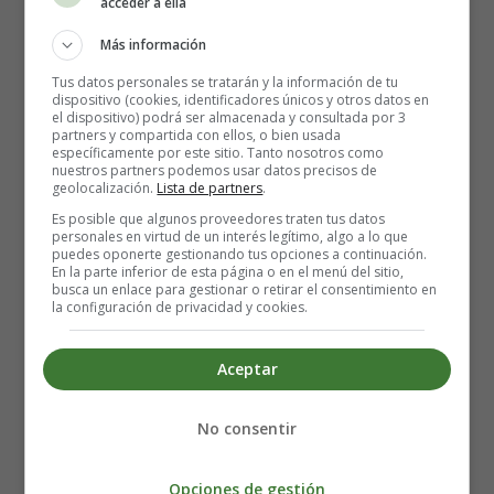
acceder a ella
Elaboración del Estofado de Carne
Más información
de vaca:
Tus datos personales se tratarán y la información de tu
dispositivo (cookies, identificadores únicos y otros datos en
el dispositivo) podrá ser almacenada y consultada por 3
partners y compartida con ellos, o bien usada
específicamente por este sitio. Tanto nosotros como
nuestros partners podemos usar datos precisos de
geolocalización.
Lista de partners
.
Es posible que algunos proveedores traten tus datos
personales en virtud de un interés legítimo, algo a lo que
puedes oponerte gestionando tus opciones a continuación.
En la parte inferior de esta página o en el menú del sitio,
busca un enlace para gestionar o retirar el consentimiento en
la configuración de privacidad y cookies.
Aceptar
Precalienta el horno a 170° C.
No consentir
En una sartén caliente agrega un chorrito de aceite de
oliva virgen extra y dora la carne para darle un poco de
Opciones de gestión