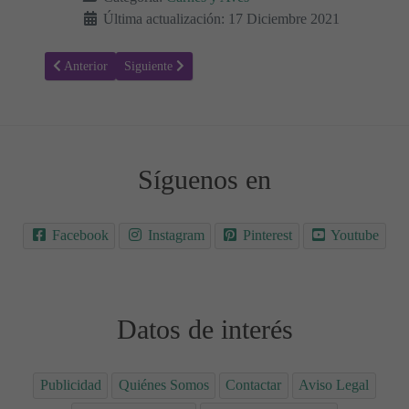
Última actualización: 17 Diciembre 2021
Artículo anterior: Receta para hacer Pavo asado con relleno de castañ
Artículo siguiente: Receta para hacer Pollo con albaric
Anterior
Siguiente
Síguenos en
Facebook
Instagram
Pinterest
Youtube
Datos de interés
Publicidad
Quiénes Somos
Contactar
Aviso Legal