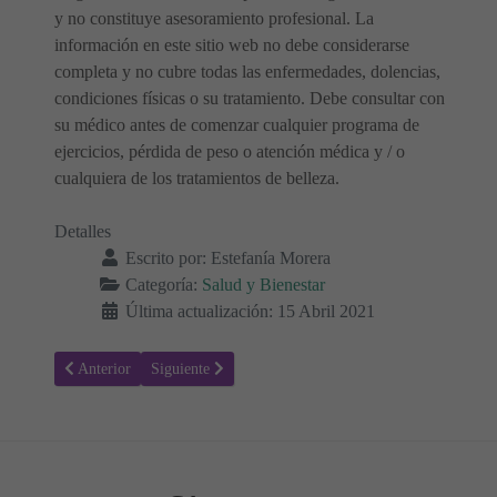
y no constituye asesoramiento profesional. La
información en este sitio web no debe considerarse
completa y no cubre todas las enfermedades, dolencias,
condiciones físicas o su tratamiento. Debe consultar con
su médico antes de comenzar cualquier programa de
ejercicios, pérdida de peso o atención médica y / o
cualquiera de los tratamientos de belleza.
Detalles
Escrito por:
Estefanía Morera
Categoría:
Salud y Bienestar
Última actualización: 15 Abril 2021
Artículo anterior: Bulto en el pecho: ¿Cuándo hay que preocuparse?
Artículo siguiente: ¿Por qué a veces vemos destellos de 
Anterior
Siguiente