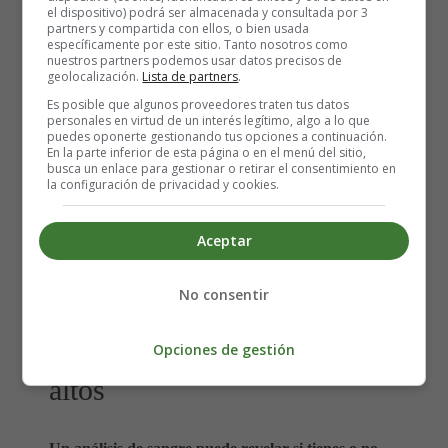
hiperlipidemia familiar combinada (tanto los
el dispositivo) podrá ser almacenada y consultada por 3
triglicéridos como las LDL están elevados).
partners y compartida con ellos, o bien usada
específicamente por este sitio. Tanto nosotros como
nuestros partners podemos usar datos precisos de
geolocalización.
Lista de partners
.
Es posible que algunos proveedores traten tus datos
personales en virtud de un interés legítimo, algo a lo que
puedes oponerte gestionando tus opciones a continuación.
En la parte inferior de esta página o en el menú del sitio,
busca un enlace para gestionar o retirar el consentimiento en
la configuración de privacidad y cookies.
Aceptar
No consentir
Diagnóstico de triglicéridos
Opciones de gestión
altos