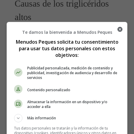
Causas de los triglicéridos
altos
Te damos la bienvenida a Menudos Peques
En muchos casos, comer en exceso de forma habitual
Menudos Peques solicita tu consentimiento
provoca niveles elevados de triglicéridos. En ocasiones,
para usar tus datos personales con estos
el desencadenante es una afección subyacente, como:
objetivos:
Consumo excesivo de alcohol.
Publicidad personalizada, medición de contenido y
Efecto secundario adverso de determinados
publicidad, investigación de audiencia y desarrollo de
medicamentos.
servicios
Diabetes mal manejada.
Contenido personalizado
Hipotiroidismo
(producción insuficiente de hormonas
tiroideas).
Almacenar la información en un dispositivo y/o
Algunos tipos de enfermedad hepática.
acceder a ella
Algunos tipos de enfermedad renal.
Más información
Algunos trastornos genéticos, incluida la enfermedad
hereditaria, hipertrigliceridemia familiar e
Tus datos personales se tratarán y la información de tu
dispositivo (cookies, identificadores únicos y otros datos en