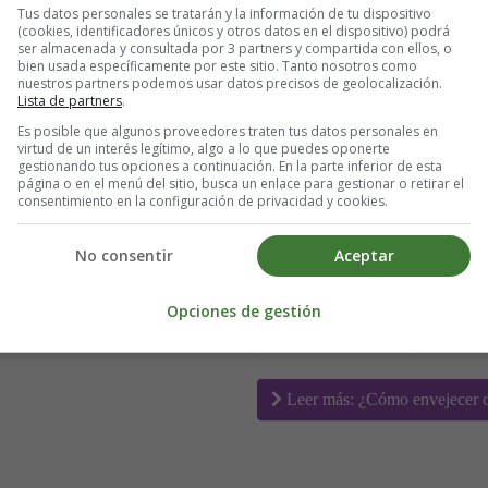
Tus datos personales se tratarán y la información de tu dispositivo
(cookies, identificadores únicos y otros datos en el dispositivo) podrá
ser almacenada y consultada por 3 partners y compartida con ellos, o
bien usada específicamente por este sitio. Tanto nosotros como
nuestros partners podemos usar datos precisos de geolocalización.
Lista de partners
.
Es posible que algunos proveedores traten tus datos personales en
virtud de un interés legítimo, algo a lo que puedes oponerte
gestionando tus opciones a continuación. En la parte inferior de esta
página o en el menú del sitio, busca un enlace para gestionar o retirar el
Detalles
consentimiento en la configuración de privacidad y cookies.
Escrito por:
Estefanía 
Categoría:
Salud y Bien
No consentir
Aceptar
íntomas y qué hacer
Última actualización:
Opciones de gestión
Preguntas y Respuestas
Leer más: ¿Cómo envejecer de