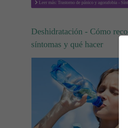
Leer más: Trastorno de pánico y agorafobia - Sín
Deshidratación - Cómo reco
síntomas y qué hacer