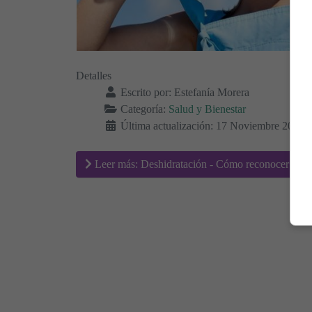
Detalles
Escrito por:
Estefanía Morera
Categoría:
Salud y Bienestar
Última actualización: 17 Noviembre 2018
Leer más: Deshidratación - Cómo reconocer los s