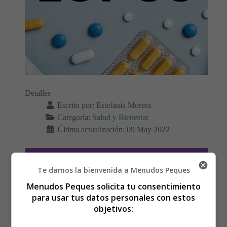
Detalles
Escrito por:
Estefanía Morera
Categoría:
Salud y Bienestar
Última actualización: 09 May 2022
Leer más: Lupus eritematoso sistémico - Síntomas
y tratamiento
Te damos la bienvenida a Menudos Peques
Menudos Peques solicita tu consentimiento
para usar tus datos personales con estos
objetivos:
El Asma Infantil - Síntomas,