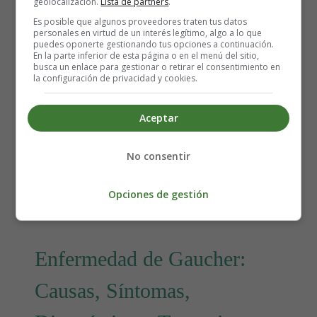
geolocalización.
Lista de partners
.
Es posible que algunos proveedores traten tus datos
personales en virtud de un interés legítimo, algo a lo que
Detalles
puedes oponerte gestionando tus opciones a continuación.
En la parte inferior de esta página o en el menú del sitio,
Escrito por:
Estefanía Morera
busca un enlace para gestionar o retirar el consentimiento en
Categoría:
Salud y Bienestar
la configuración de privacidad y cookies.
Última actualización: 26 Marzo 2023
Aceptar
cancer
No consentir
Leer más: Cáncer del cuello del útero - Síntomas y
tratamiento
Opciones de gestión
Enfermedad de Gaucher:
Causas, Síntomas,