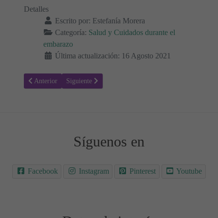
Detalles
Escrito por:
Estefanía Morera
Categoría:
Salud y Cuidados durante el
embarazo
Última actualización: 16 Agosto 2021
Artículo anterior: Ser madre después de los 40 - Riesgos y beneficios
Artículo siguiente: El herpes zóster y el embarazo: ¿Cu
Anterior
Siguiente
Síguenos en
Facebook
Instagram
Pinterest
Youtube