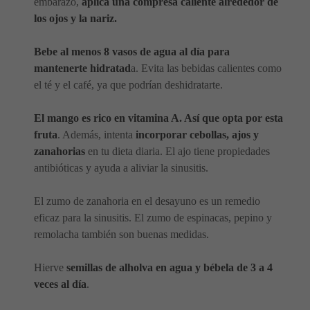
embarazo,
aplica una compresa caliente alrededor de
los ojos y la nariz.
Bebe al menos 8 vasos de agua al día para
mantenerte hidratad
a. Evita las bebidas calientes como
el té y el café, ya que podrían deshidratarte.
El mango es rico en vitamina A. Así que opta por esta
fruta
. Además, intenta
incorporar cebollas, ajos y
zanahorias
en tu dieta diaria. El ajo tiene propiedades
antibióticas y ayuda a aliviar la sinusitis.
El zumo de zanahoria en el desayuno es un remedio
eficaz para la sinusitis. El zumo de espinacas, pepino y
remolacha también son buenas medidas.
Hierve
semillas de alholva en agua y bébela de 3 a 4
veces al día
.