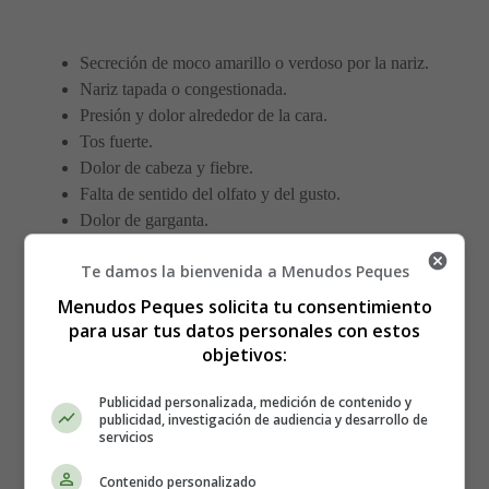
Secreción de moco amarillo o verdoso por la nariz.
Nariz tapada o congestionada.
Presión y dolor alrededor de la cara.
Tos fuerte.
Dolor de cabeza y fiebre.
Falta de sentido del olfato y del gusto.
Dolor de garganta.
Te damos la bienvenida a Menudos Peques
Diagnóstico y pruebas de la
Menudos Peques solicita tu consentimiento
sinusitis
para usar tus datos personales con estos
objetivos:
Una endoscopia nasal ayudará al médico a determinar el
Publicidad personalizada, medición de contenido y
publicidad, investigación de audiencia y desarrollo de
estado del interior de la nariz y, si se sospecha que se
servicios
trata de una alergia, es posible que haya que realizar
también otras pruebas.
Contenido personalizado