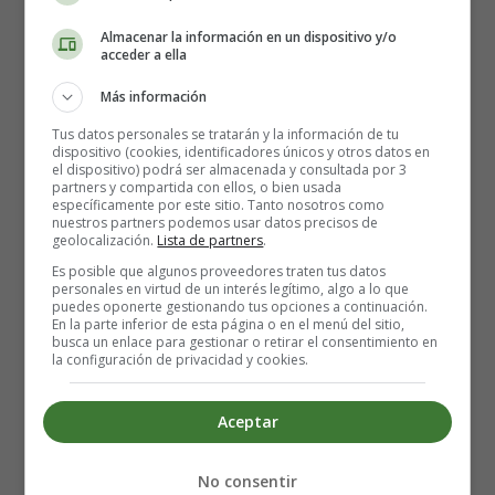
Almacenar la información en un dispositivo y/o
¿Puede la sinusitis durante el
acceder a ella
embarazo perjudicar al bebé?
Más información
Tus datos personales se tratarán y la información de tu
Una infección de los senos nasales no perjudicará al
dispositivo (cookies, identificadores únicos y otros datos en
el dispositivo) podrá ser almacenada y consultada por 3
bebé, pero sí te causará molestias a ti. Asegúrate de tomar
partners y compartida con ellos, o bien usada
suficientes suplementos vitamínicos, descansar bien y
específicamente por este sitio. Tanto nosotros como
nuestros partners podemos usar datos precisos de
mantener una dieta saludable para recuperarte pronto si
geolocalización.
Lista de partners
.
tienes una infección sinusal.
Es posible que algunos proveedores traten tus datos
personales en virtud de un interés legítimo, algo a lo que
En algunos casos, la sinusitis puede necesitar tratamiento.
puedes oponerte gestionando tus opciones a continuación.
En la parte inferior de esta página o en el menú del sitio,
En la siguiente sección del artículo, compartimos algunas
busca un enlace para gestionar o retirar el consentimiento en
opciones de tratamiento, terapias y remedios
la configuración de privacidad y cookies.
disponibles para las mujeres embarazadas.
Aceptar
Tratamiento y terapias de la sinusitis
en el embarazo
No consentir