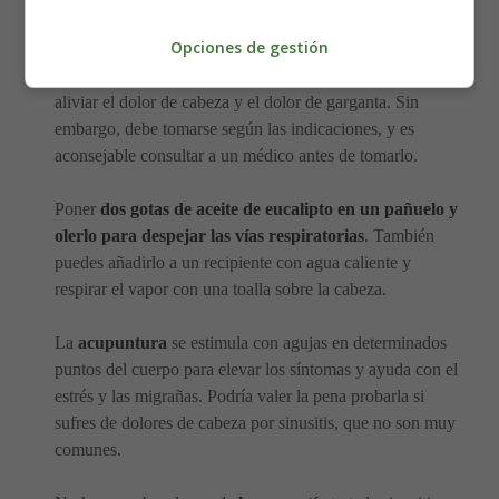
Opciones de gestión
El
paracetamol es un medicamento para la sinusitis
que puede tomarse durante el embarazo
. Ayuda a
aliviar el dolor de cabeza y el dolor de garganta. Sin
embargo, debe tomarse según las indicaciones, y es
aconsejable consultar a un médico antes de tomarlo.
Poner
dos gotas de aceite de eucalipto en un pañuelo y
olerlo para despejar las vías respiratorias
. También
puedes añadirlo a un recipiente con agua caliente y
respirar el vapor con una toalla sobre la cabeza.
La
acupuntura
se estimula con agujas en determinados
puntos del cuerpo para elevar los síntomas y ayuda con el
estrés y las migrañas. Podría valer la pena probarla si
sufres de dolores de cabeza por sinusitis, que no son muy
comunes.