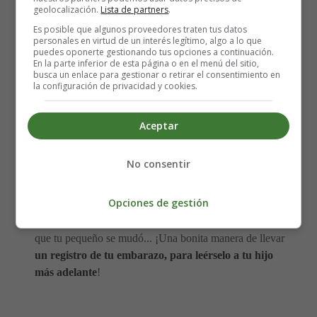
🤰🏻👶🏻🎁 Crea tu ⇒
lista de nacimiento
y
geolocalización.
Lista de partners
.
actualízala siempre que quieras. Comparte tu lista
Es posible que algunos proveedores traten tus datos
personales en virtud de un interés legítimo, algo a lo que
con familiares y
puedes oponerte gestionando tus opciones a continuación.
En la parte inferior de esta página o en el menú del sitio,
amigos para quepuedan acertar con el regalo que
busca un enlace para gestionar o retirar el consentimiento en
necesitas.
la configuración de privacidad y cookies.
Diario del embarazo
Aceptar
No consentir
Si eres más bien una escritora de corazón y te gusta hacer
malabares con las palabras, ¿por qué no llevas un diario
Opciones de gestión
de embarazo? Tus estados de ánimo, tus primeras
emociones como futura madre, lo que sentiste el día en
que tu pequeño se mudó... ¡Una bonita manera de llevar
un registro de tu embarazo, para leérselo a tu hijo
más adelante
!