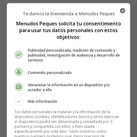
Te damos la bienvenida a Menudos Peques
Menudos Peques solicita tu consentimiento
para usar tus datos personales con estos
objetivos:
Publicidad personalizada, medición de contenido y
Sesión de fotos
publicidad, investigación de audiencia y desarrollo de
servicios
Contenido personalizado
Evidentemente, a medida que la barriga se va
redondeando mes a mes, ¿Qué mejor manera de
Almacenar la información en un dispositivo y/o
inmortalizar este bonito momento que con unas fotos?
acceder a ella
Tanto si lo haces sola como con el futuro padre, hijos,
Más información
amigos, hermanos, con atrezzo, en el campo o en casa de
un fotógrafo profesional, la sesión de fotos suele ser un
Tus datos personales se tratarán y la información de tu
dispositivo (cookies, identificadores únicos y otros datos en
buen momento para compartir. Así podrás guardar tus
el dispositivo) podrá ser almacenada y consultada por 3
fotos en un bonito álbum dedicado a estos 9 meses.
partners y compartida con ellos, o bien usada
específicamente por este sitio. Tanto nosotros como
nuestros partners podemos usar datos precisos de