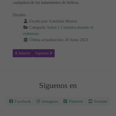
cualquiera de los tratamientos de belleza.
Detalles
Escrito por:
Estefanía Morera
Categoría:
Salud y Cuidados durante el
embarazo
Última actualización: 20 Junio 2023
Artículo anterior: ¿Puedo llevar a mi hijo en brazos estando embaraz
Artículo siguiente: Hepatitis Virales y Embarazo, evita
Anterior
Siguiente
Síguenos en
Facebook
Instagram
Pinterest
Youtube