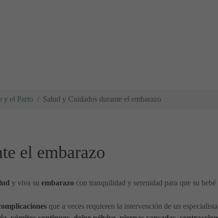
 y el Parto
Salud y Cuidados durante el embarazo
nte el embarazo
lud
y viva su
embarazo
con tranquilidad y serenidad para que su bebé 
complicaciones
que a veces requieren la intervención de un especialist
aria, vómitos continuos, dolor pélvico, piernas cansadas, contracci