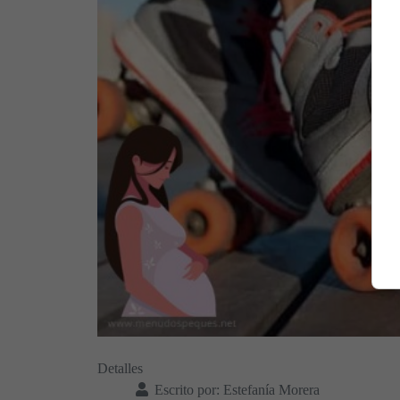
Detalles
Escrito por:
Estefanía Morera