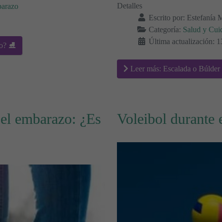
Detalles
barazo
Escrito por:
Estefanía 
Categoría:
Salud y Cui
Última actualización: 
ro? ⛸
Leer más: Escalada o Búlder 
 el embarazo: ¿Es
Voleibol durante 