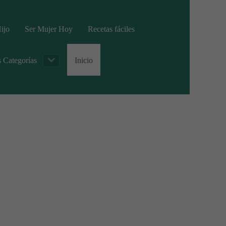
ijo
Ser Mujer Hoy
Recetas fáciles
s Categorías
Inicio