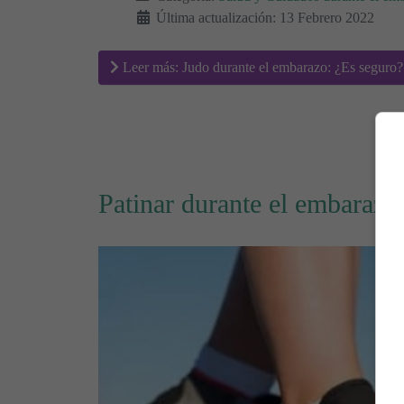
Última actualización: 13 Febrero 2022
Leer más: Judo durante el embarazo: ¿Es seguro?
Patinar durante el embaraz