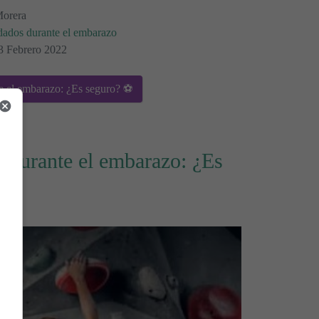
Morera
dados durante el embarazo
13 Febrero 2022
 el embarazo: ¿Es seguro? ⚽
r durante el embarazo: ¿Es