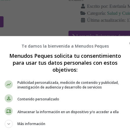
Escrito por:
Estefanía 
Categoría:
Salud y Cui
Última actualización: 
Leer más: Balonmano durante
Te damos la bienvenida a Menudos Peques
Menudos Peques solicita tu consentimiento
para usar tus datos personales con estos
o: ¿Es seguro? ⛸
Escalada o Búlde
objetivos:
seguro?
Publicidad personalizada, medición de contenido y publicidad,
investigación de audiencia y desarrollo de servicios
Contenido personalizado
Almacenar la información en un dispositivo y/o acceder a ella
Más información