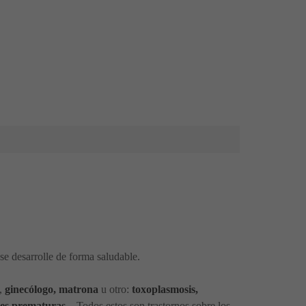
se desarrolle de forma saludable.
a,
ginecólogo, matrona
u otro:
toxoplasmosis,
ones prematuras
... Todos estos son trastornos sobre los