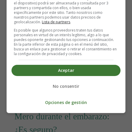
el dispositivo) podrá ser almacenada y consultada por 3
partners y compartida con ellos, o bien usada
específicamente por este sitio. Tanto nosotros como
nuestros partners podemos usar datos precisos de
geolocalización.
Lista de partners
.
Es posible que algunos proveedores traten tus datos
personales en virtud de un interés legítimo, algo a lo que
Detalles
puedes oponerte gestionando tus opciones a continuación.
Escrito por:
Estefanía Morera
En la parte inferior de esta página o en el menú del sitio,
busca un enlace para gestionar o retirar el consentimiento en
Categoría:
Salud y Cuidados durante el
la configuración de privacidad y cookies.
embarazo
Última actualización: 13 Febrero 2022
Aceptar
Leer más: Patinar durante el embarazo: ¿Es
No consentir
seguro? ⛸
Opciones de gestión
Mero durante el embarazo:
¿Es seguro?