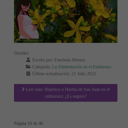
Detalles
Escrito por:
Estefanía Morera
Categoría:
La Alimentación en el Embarazo
Última actualización: 21 Julio 2022
Leer más: Hipérico o Hierba de San Juan en el
embarazo: ¿Es seguro?
Página 10 de 40