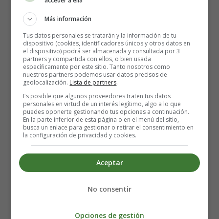
embarazo: ¿Son seguros?
acceder a ella
Más información
Tus datos personales se tratarán y la información de tu
dispositivo (cookies, identificadores únicos y otros datos en
el dispositivo) podrá ser almacenada y consultada por 3
partners y compartida con ellos, o bien usada
específicamente por este sitio. Tanto nosotros como
nuestros partners podemos usar datos precisos de
geolocalización.
Lista de partners
.
Es posible que algunos proveedores traten tus datos
personales en virtud de un interés legítimo, algo a lo que
puedes oponerte gestionando tus opciones a continuación.
En la parte inferior de esta página o en el menú del sitio,
busca un enlace para gestionar o retirar el consentimiento en
la configuración de privacidad y cookies.
Aceptar
No consentir
Opciones de gestión