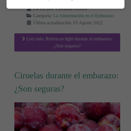
Detalles
Escrito por:
Estefanía Morera
Categoría:
La Alimentación en el Embarazo
Última actualización: 03 Agosto 2022
Leer más: Refrescos light durante el embarazo:
¿Son seguros?
Ciruelas durante el embarazo:
¿Son seguras?