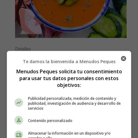
Detalles
Escrito por:
Estefanía Morera
Te damos la bienvenida a Menudos Peques
Categoría:
La Alimentación en el Embarazo
Menudos Peques solicita tu consentimiento
Última actualización: 07 Agosto 2022
para usar tus datos personales con estos
objetivos:
Leer más: Gazpacho y Salmorejo durante el
embarazo: ¿Es seguro?
Publicidad personalizada, medición de contenido y
publicidad, investigación de audiencia y desarrollo de
servicios
Contenido personalizado
Refrescos light durante el
Almacenar la información en un dispositivo y/o