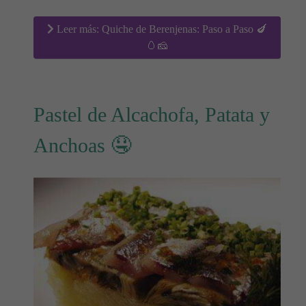
Leer más: Quiche de Berenjenas: Paso a Paso 🍆
🥚🧀
Pastel de Alcachofa, Patata y
Anchoas 🤤