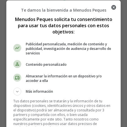
Te damos la bienvenida a Menudos Peques
Receta para hacer Parrillada
Menudos Peques solicita tu consentimiento
para usar tus datos personales con estos
de verduras con salsa de
objetivos:
ñoras y frutos secos
Publicidad personalizada, medición de contenido y
publicidad, investigación de audiencia y desarrollo de
servicios
Contenido personalizado
Almacenar la información en un dispositivo y/o
acceder a ella
Más información
Tus datos personales se tratarán y la información de tu
dispositivo (cookies, identificadores únicos y otros datos en
el dispositivo) podrá ser almacenada y consultada por 3
partners y compartida con ellos, o bien usada
específicamente por este sitio. Tanto nosotros como
nuestros partners podemos usar datos precisos de