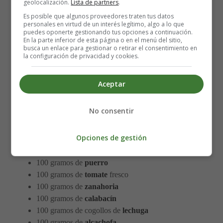
geolocalización.
Lista de partners
.
Es posible que algunos proveedores traten tus datos
personales en virtud de un interés legítimo, algo a lo que
puedes oponerte gestionando tus opciones a continuación.
En la parte inferior de esta página o en el menú del sitio,
Los ingredientes para 4 personas que
busca un enlace para gestionar o retirar el consentimiento en
la configuración de privacidad y cookies.
necesitas para hacer Parrillada de
verduras con salsa de ñoras y frutos
Aceptar
secos son:
No consentir
100 gramos de
pimiento
verde
Opciones de gestión
100 gramos de pimiento rojo
100 gramos de
cebolleta
tierna
100 gramos de
puerro
100 gramos de
tomate
fresco
100 gramos de
zanahoria
100 gramos de
calabacín
100 gramos de cogollos de
lechuga
100 gramos de
alcachofa